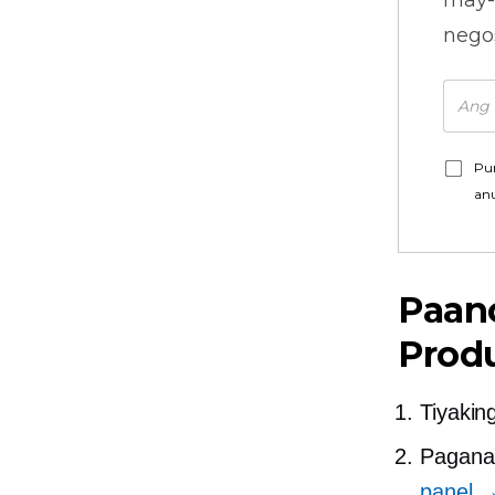
may-
nego
Pu
an
Paano
Prod
Tiyakin
Pagana
panel 