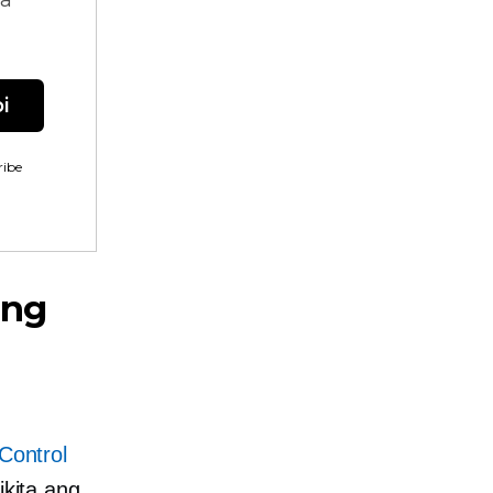
na
i
ibe
 ng
Control
ikita ang