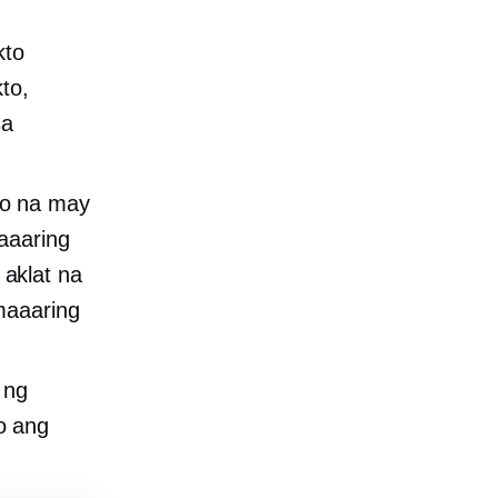
kto
to,
sa
to na may
aaaring
aklat na
maaaring
 ng
o ang