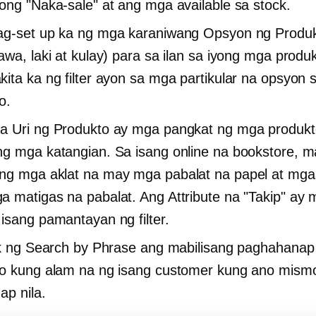
ong "Naka-sale" at ang mga available sa stock.
ag-set up ka ng mga karaniwang Opsyon ng Produ
awa, laki at kulay) para sa ilan sa iyong mga produk
ita ka ng filter ayon sa mga partikular na opsyon 
o.
a Uri ng Produkto ay mga pangkat ng mga produk
g mga katangian. Sa isang online na bookstore, m
g mga aklat na may mga pabalat na papel at mga 
 matigas na pabalat. Ang Attribute na "Takip" ay 
isang pamantayan ng filter.
ak ng Search by Phrase ang mabilisang paghahanap
o kung alam na ng isang customer kung ano mism
ap nila.