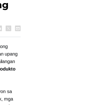
ng
yong
gan upang
ilangan
rodukto
yon sa
ck, mga