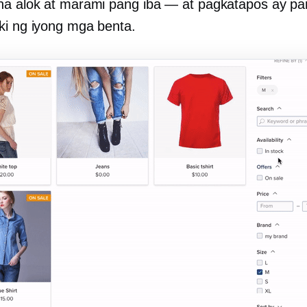
na alok at marami pang iba — at pagkatapos ay pa
ki ng iyong mga benta.