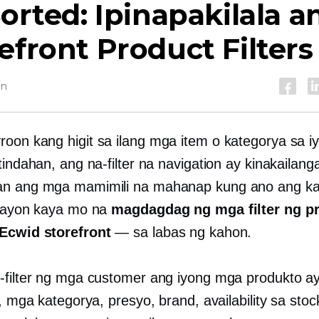
Sorted: Ipinapakilala a
efront Product Filters
in
oon kang higit sa ilang mga item o kategorya sa i
tindahan, ang na-filter na navigation ay kinakailan
an ang mga mamimili na mahanap kung ano ang ka
ngayon kaya mo na
magdagdag ng mga filter ng p
Ecwid storefront
— sa labas ng kahon.
-filter ng mga customer ang iyong mga produkto a
y, mga kategorya, presyo, brand, availability sa sto