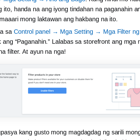
 ito, handa na ang iyong tindahan na paganahin 
at maaari mong laktawan ang hakbang na ito.
a sa
Control panel → Mga Setting → Mga Filter ng
ick ang “Paganahin.” Lalabas sa storefront ang mga 
a filter. At ayun na nga!
asya kang gusto mong magdagdag ng sarili mong f