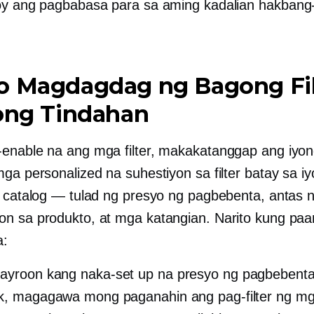
oy ang pagbabasa para sa aming kadalian
hakbang
o Magdagdag ng Bagong Fil
yong Tindahan
enable na ang mga filter, makakatanggap ang iyo
mga personalized na suhestiyon sa filter batay sa 
g catalog — tulad ng presyo ng pagbebenta, antas n
n sa produkto, at mga katangian. Narito kung paan
a:
yroon kang naka-set up na presyo ng pagbebenta
k, magagawa mong paganahin ang pag-filter ng m