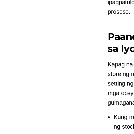
ipagpatul
proseso.
Paan
sa I
Kapag na-
store ng 
setting n
mga opsyo
gumagan
Kung ma
ng stoc