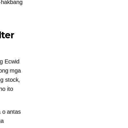
-hakbang
ter
ng Ecwid
iyong mga
g stock,
o ito
 o antas
ga