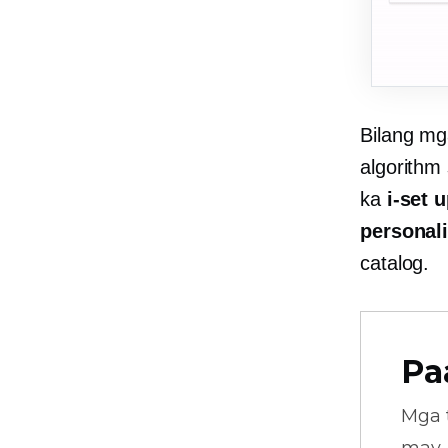
Bilang mg
algorithm
ka
i-set 
personal
catalog.
Pa
Mga 