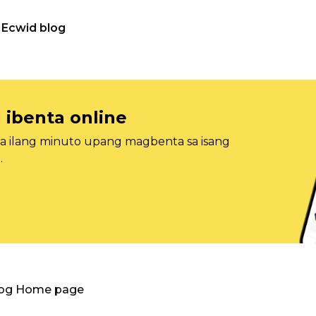
Ecwid blog
 ibenta online
sa ilang minuto upang magbenta sa isang
.
log Home page