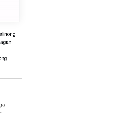
alinong
yagan
ong
ga