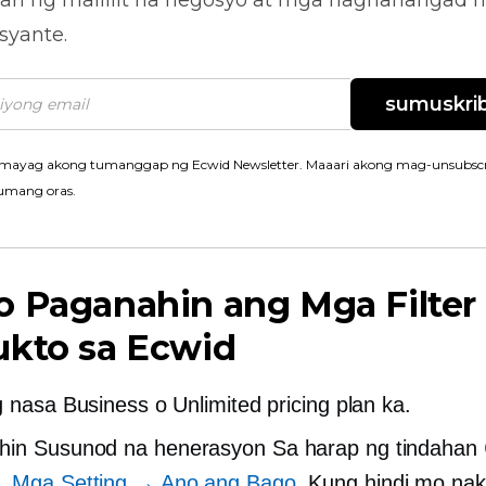
ari ng maliliit na negosyo at mga naghahangad 
syante.
sumuskrib
mayag akong tumanggap ng Ecwid Newsletter. Maaari akong mag-unsubscr
umang oras.
 Paganahin ang Mga Filter
ukto sa Ecwid
g nasa Business o Unlimited pricing plan ka.
hin
Susunod na henerasyon
Sa harap ng tindahan
→ Mga Setting → Ano ang Bago
. Kung hindi mo nak