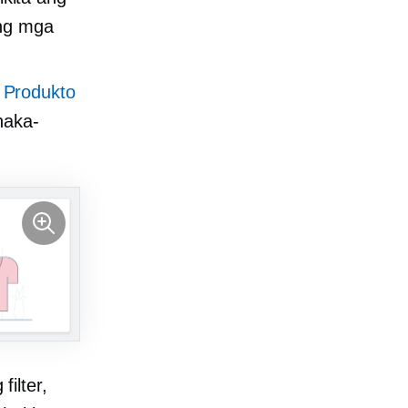
ang mga
 Produkto
naka-
ilter,