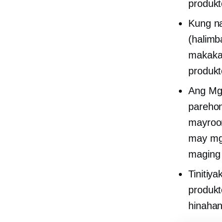
produkt
Kung n
(halimb
makakak
produkt
Ang Mg
parehon
mayroon
may mga
maging 
Tinitiy
produkt
hinahan