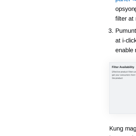
opsyong
filter 
Pumunt
at i-cl
enable n
Kung magp