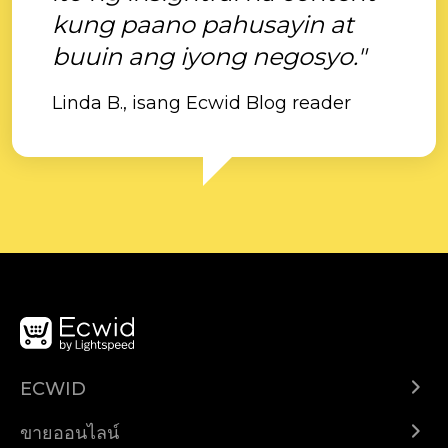
kung paano pahusayin at
buuin ang iyong negosyo."
Linda B., isang Ecwid Blog reader
ECWID
Ecwid.com
ขายออนไลน์
ราคา