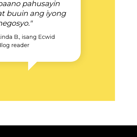
paano pahusayin
at buuin ang iyong
negosyo."
inda B., isang Ecwid
Blog reader