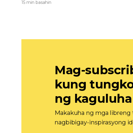
15 min basahin
Mag-subscri
kung tungkol
ng kaguluh
Makakuha ng mga libreng t
nagbibigay-inspirasyong id