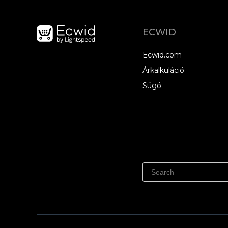
ECWID
Ecwid.com
Árkalkuláció
Súgó