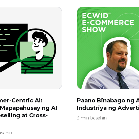
er-Centric AI:
Paano Binabago ng A
 Mapapahusay ng AI
Industriya ng Advert
selling at Cross-
3 min basahin
g
asahin