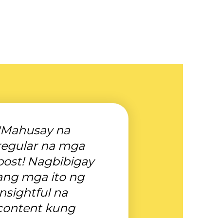
"Mahusay na
regular na mga
post! Nagbibigay
ang mga ito ng
insightful na
content kung