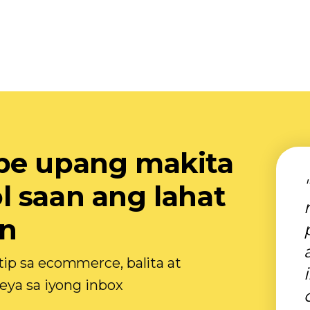
be upang makita
 saan ang lahat
an
ip sa ecommerce, balita at
eya sa iyong inbox