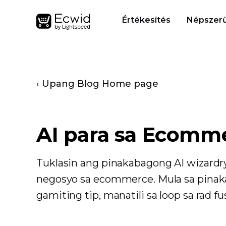
Értékesítés
Népszerű
‹ Upang Blog Home page
AI para sa Ecomm
Tuklasin ang pinakabagong AI wizardr
negosyo sa ecommerce. Mula sa pina
gamiting tip, manatili sa loop sa rad 