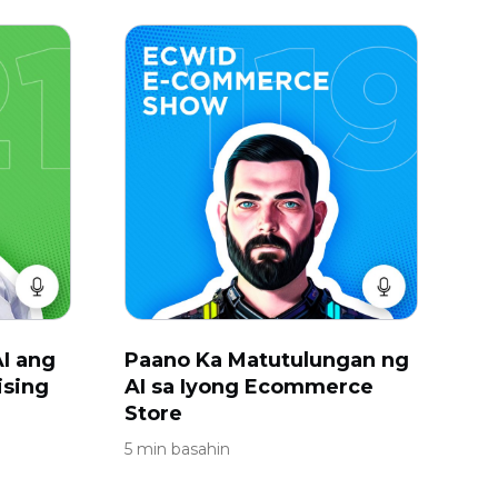
I ang
Paano Ka Matutulungan ng
ising
AI sa Iyong Ecommerce
Store
5 min basahin