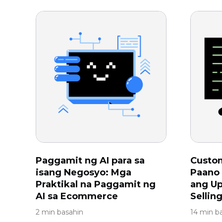
Paggamit ng AI para sa
Custom
isang Negosyo: Mga
Paano
Praktikal na Paggamit ng
ang Up
AI sa Ecommerce
Sellin
2 min basahin
14 min b