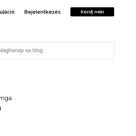
uláció
Bejelentkezés
Kezdj neki
 mga
g