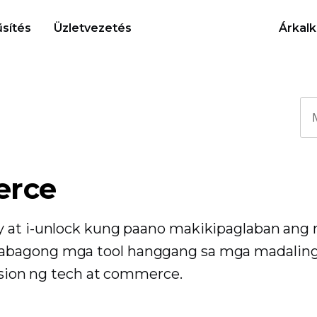
sítés
Üzletvezetés
Árkalk
erce
y at i-unlock kung paano makikipaglaban ang
kabagong mga tool hanggang sa mga madalin
fusion ng tech at commerce.