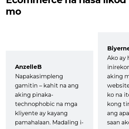
mo
Biyern
Ako ay
AnzelleB
inireko
Napakasimpleng
aking m
gamitin – kahit na ang
website
aking pinaka-
ko na it
technophobic na mga
kong t
kliyente ay kayang
ang apa
pamahalaan. Madaling i-
saan ak