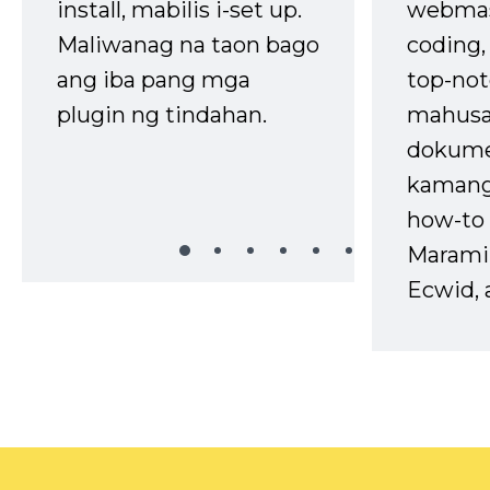
install, mabilis i-set up.
webmas
Maliwanag na taon bago
coding
ang iba pang mga
top-not
plugin ng tindahan.
mahusa
dokume
kaman
how-to 
Marami
Ecwid, 