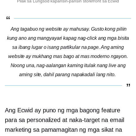
Pilak sa Lungsod
kapansin-pansin
storefront sa Ecwid
Ang tagabuo ng website ay mahusay. Gusto kong piliin
kung ano ang mangyayari kapag nag-click ang mga bisita
sa ibang lugar o isang partikular na page. Ang aming
website ay mukhang mas bago at mas moderno ngayon.
Noong una, nag-aalangan kaming itulak nang live ang
aming site, dahil parang napakadali lang nito.
Ang Ecwid ay puno ng mga bagong feature
para sa personalized at naka-target na email
marketing sa pamamagitan ng mga sikat na