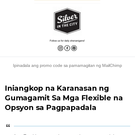
Ipinadala ang promo code sa pamamagitan ng MailChimp
Iniangkop na Karanasan ng
Gumagamit Sa Mga Flexible na
Opsyon sa Pagpapadala