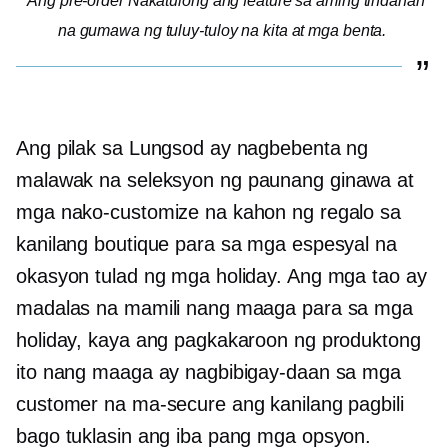
Ang
pre-order
Nakatulong ang feature sa aming tindahan
na gumawa ng tuluy-tuloy na kita at mga benta.
Ang pilak sa Lungsod ay nagbebenta ng
malawak na seleksyon ng
paunang ginawa
at
mga nako-customize na kahon ng regalo sa
kanilang boutique para sa mga espesyal na
okasyon tulad ng mga holiday. Ang mga tao ay
madalas na mamili nang maaga para sa mga
holiday, kaya ang pagkakaroon ng produktong
ito nang maaga ay nagbibigay-daan sa mga
customer na ma-secure ang kanilang pagbili
bago tuklasin ang iba pang mga opsyon.