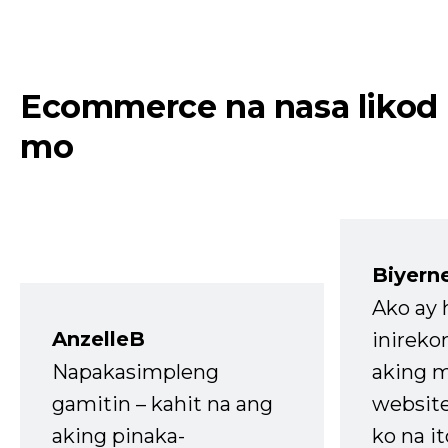
Ecommerce na nasa likod
mo
Biyern
Ako ay
AnzelleB
inireko
Napakasimpleng
aking m
gamitin – kahit na ang
website
aking pinaka-
ko na it