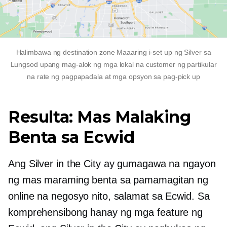
Halimbawa ng destination zone Maaaring i-set up ng Silver sa
Lungsod upang mag-alok ng mga lokal na customer ng partikular
na rate ng pagpapadala at mga opsyon sa pag-pick up
Resulta: Mas Malaking
Benta sa Ecwid
Ang Silver in the City ay gumagawa na ngayon
ng mas maraming benta sa pamamagitan ng
online na negosyo nito, salamat sa Ecwid. Sa
komprehensibong hanay ng mga feature ng