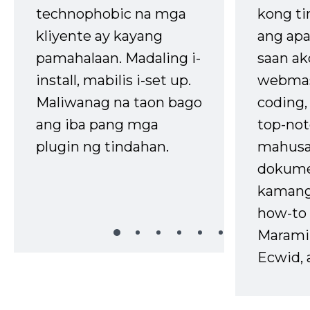
technophobic na mga
kong t
kliyente ay kayang
ang apa
pamahalaan. Madaling i-
saan ak
install, mabilis i-set up.
webmas
Maliwanag na taon bago
coding
ang iba pang mga
top-not
plugin ng tindahan.
mahusa
dokume
kaman
how-to 
Marami
Ecwid, 