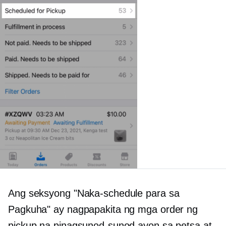
Ang seksyong "Naka-schedule para sa
Pagkuha" ay nagpapakita ng mga order ng
pickup na pinagsunod-sunod ayon sa petsa at