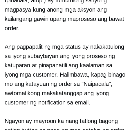
Ipinadala, atbp.) ay tumutulong sa iyong
magpasya kung anong mga aksyon ang
kailangang gawin upang maproseso ang bawat
order.
Ang pagpapalit ng mga status ay nakakatulong
sa iyong subaybayan ang iyong proseso ng
katuparan at pinapanatili ang kaalaman sa
iyong mga customer. Halimbawa, kapag binago
mo ang katayuan ng order sa "Naipadala",
awtomatikong makakatanggap ang iyong
customer ng notification sa email.
Ngayon ay mayroon ka nang tatlong bagong