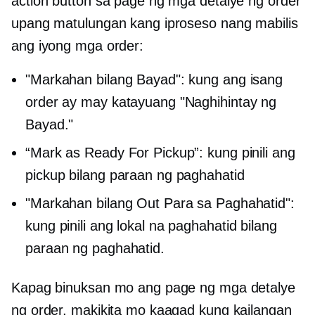
action button sa page ng mga detalye ng order
upang matulungan kang iproseso nang mabilis
ang iyong mga order:
"Markahan bilang Bayad": kung ang isang
order ay may katayuang "Naghihintay ng
Bayad."
“Mark as Ready For Pickup”: kung pinili ang
pickup bilang paraan ng paghahatid
"Markahan bilang Out Para sa Paghahatid":
kung pinili ang lokal na paghahatid bilang
paraan ng paghahatid.
Kapag binuksan mo ang page ng mga detalye
ng order, makikita mo kaagad kung kailangan