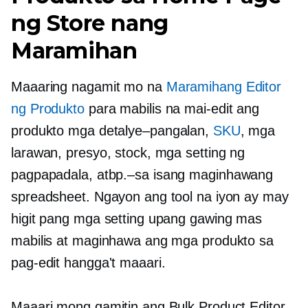
ng Store nang
Maramihan
Maaaring nagamit mo na
Maramihang Editor
ng Produkto
para mabilis na mai-edit ang
produkto
mga detalye–pangalan,
SKU
, mga
larawan, presyo, stock, mga setting ng
pagpapadala,
atbp.–sa
isang maginhawang
spreadsheet. Ngayon ang tool na iyon ay may
higit pang mga setting upang gawing mas
mabilis at maginhawa ang mga produkto sa
pag-edit hangga't maaari.
Maaari mong gamitin ang Bulk Product Editor