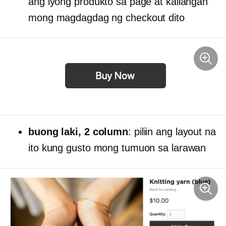
ang iyong produkto sa page at kailangan
mong magdagdag ng checkout dito
buong laki,
2 column
: piliin ang layout na
ito kung gusto mong tumuon sa larawan