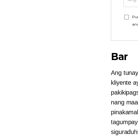
Pu
an
Bar
Ang tunay
kliyente 
pakikipag
nang maag
pinakamab
tagumpay.
siguraduh