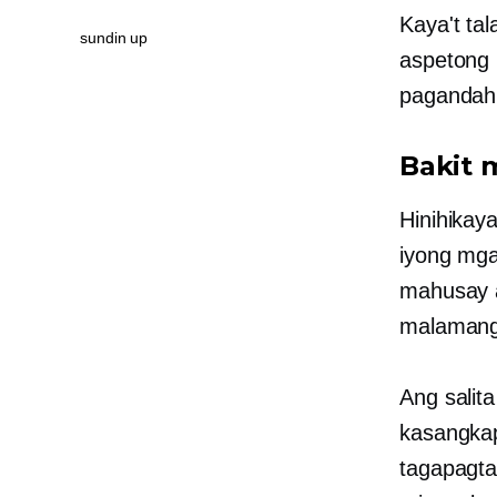
Kaya't tal
sundin up
aspetong 
pagandahi
Bakit 
Hinihika
iyong mga
mahusay a
malamang 
Ang salit
kasangkap
tagapagta