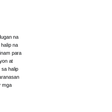
ulugan na
halip na
ainam para
yon at
 sa halip
aranasan
y mga