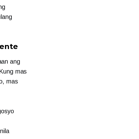
ng
ulang
yente
aan ang
. Kung mas
to, mas
gosyo
nila