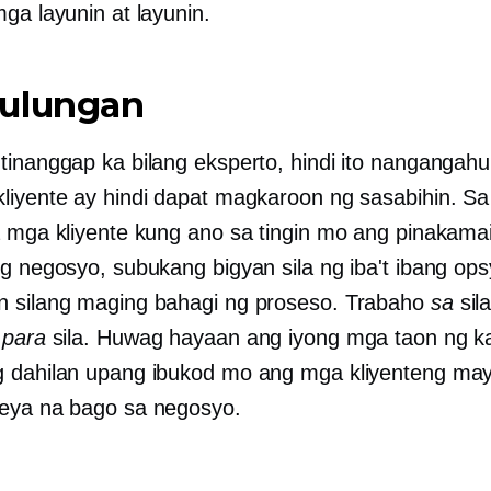
ga layunin at layunin.
ulungan
tinanggap ka bilang eksperto, hindi ito nangangah
liyente ay hindi dapat magkaroon ng sasabihin. Sa 
a mga kliyente kung ano sa tingin mo ang pinakam
ng negosyo, subukang bigyan sila ng iba't ibang ops
 silang maging bahagi ng proseso. Trabaho
sa
sila
e
para
sila. Huwag hayaan ang iyong mga taon ng k
 dahilan upang ibukod mo ang mga kliyenteng ma
eya na bago sa negosyo.