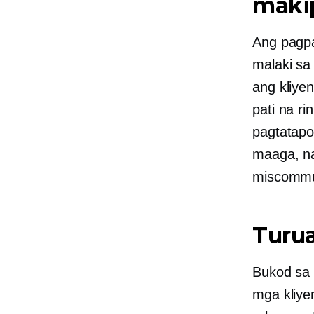
maki
Ang pagpa
malaki sa
ang kliye
pati na r
pagtatap
maaga, na
miscommu
Turu
Bukod sa 
mga kliy