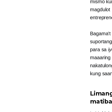
mismo ku
magdulot 
entrepren
Bagama't 
suportang
para sa
i
maaaring 
nakatulon
kung saan
Limang
matiba