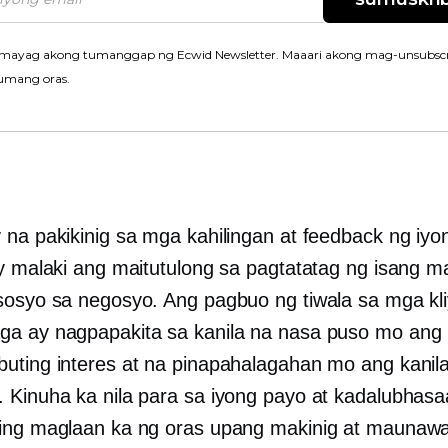
mayag akong tumanggap ng Ecwid Newsletter. Maaari akong mag-unsubscr
umang oras.
 na pakikinig sa mga kahilingan at feedback ng iy
ay malaki ang maitutulong sa pagtatatag ng isang m
sosyo sa negosyo. Ang pagbuo ng tiwala sa mga kl
a ay nagpapakita sa kanila na nasa puso mo ang 
uting interes at na pinapahalagahan mo ang kanil
 Kinuha ka nila para sa iyong payo at kadalubhasa
ing maglaan ka ng oras upang makinig at maunaw