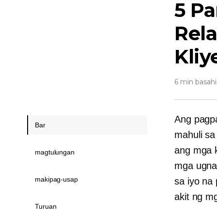
5 P
Rel
Kliy
6 min basah
Ang pagpa
Bar
mahuli sa
ang mga k
magtulungan
mga ugnay
makipag-usap
sa iyo na
akit ng m
Turuan