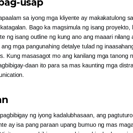
pag-usap
paalam sa iyong mga kliyente ay makakatulong sa
 katagalan. Bago ka magsimula ng isang proyekto, 
nte ng isang outline ng kung ano ang maaari nilang
in ang mga pangunahing detalye tulad ng inaasahan
os. Kung masasagot mo ang kanilang mga tanong 
gbibigay-daan ito para sa mas kaunting mga distra
nication.
an
pagbibigay ng iyong kadalubhasaan, ang pagtuturo
ente ay isa pang paraan upang bumuo ng mas mag