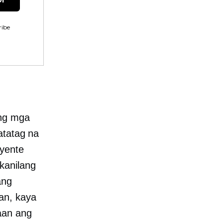
ibe
ong mga
atatag na
iyente
kanilang
ang
an, kaya
aan ang