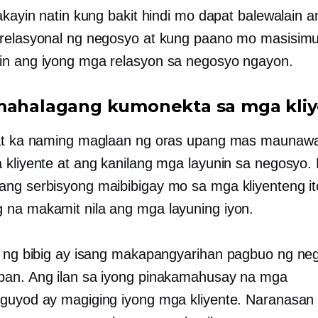
akayin natin kung bakit hindi mo dapat balewalain a
relasyonal ng negosyo at kung paano mo masisim
n ang iyong mga relasyon sa negosyo ngayon.
mahalagang kumonekta sa mga kli
yat ka naming maglaan ng oras upang mas maunaw
 kliyente at ang kanilang mga layunin sa negosyo
ng serbisyong maibibigay mo sa mga kliyenteng i
na makamit nila ang mga layuning iyon.
a ng bibig ay isang makapangyarihan
pagbuo ng ne
an. Ang ilan sa iyong pinakamahusay na mga
guyod ay magiging iyong mga kliyente. Naranasan 