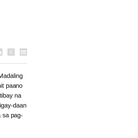
Madaling
nit paano
tibay na
igay-daan
a sa pag-