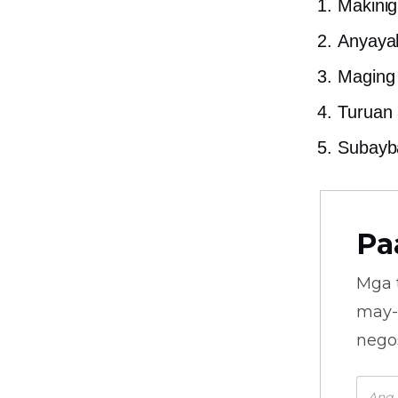
Makinig
Anyayah
Maging 
Turuan 
Subayb
Pa
Mga 
may-
nego