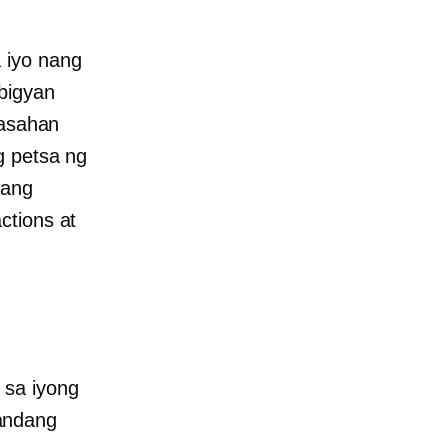
 iyo nang
bigyan
 asahan
g petsa ng
nang
ctions at
 sa iyong
andang