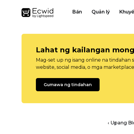
Bán
Quản lý
Khuyế
Lahat ng kailangan mong
Mag-set up ng isang online na tindahan 
website, social media, o mga marketplace
Gumawa ng tindahan
‹ Upang B