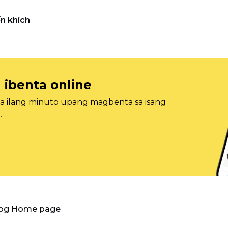
n khích
 ibenta online
sa ilang minuto upang magbenta sa isang
.
log Home page