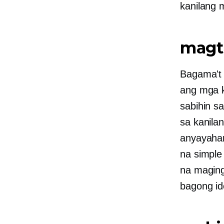
kanilang m
magt
Bagama't 
ang mga k
sabihin s
sa kanila
anyayahan
na simpl
na maging
bagong id