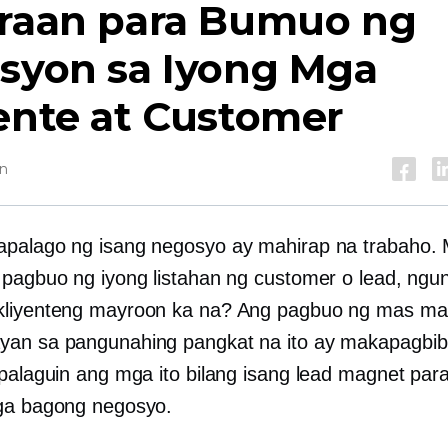
araan para Bumuo ng
asyon sa Iyong Mga
ente at Customer
in
palago ng isang negosyo ay mahirap na trabaho. 
 pagbuo ng iyong listahan ng customer o lead, ngu
liyenteng mayroon ka na? Ang pagbuo ng mas ma
an sa pangunahing pangkat na ito ay makapagbib
 palaguin ang mga ito bilang isang lead magnet par
ga bagong negosyo.