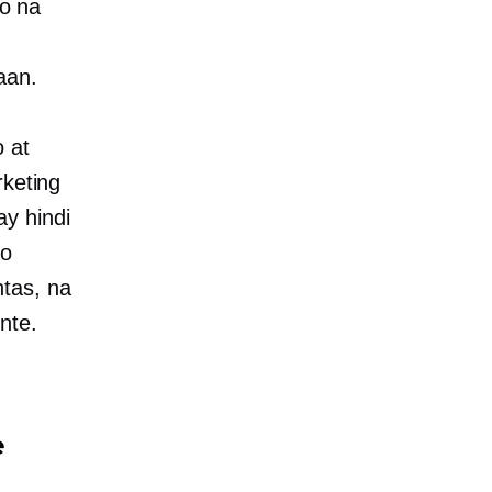
o na
g
aan.
 at
rketing
y hindi
mo
tas, na
nte.
e