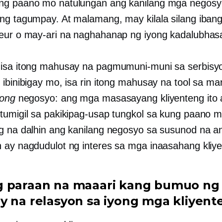
ng paano mo natulungan ang kanilang mga negosy
ng tagumpay. At malamang, may kilala silang iban
eur o may-ari na naghahanap ng iyong kadalubhas
isa itong mahusay na pagmumuni-muni sa serbisyo
 ibinibigay mo, isa rin itong mahusay na tool sa ma
yong
negosyo: ang mga masasayang kliyenteng ito a
tumigil sa pakikipag-usap tungkol sa kung paano 
g na dalhin ang kanilang negosyo sa susunod na an
 ay nagdudulot ng interes sa mga inaasahang kliye
 paraan na maaari kang bumuo ng
y na relasyon sa iyong mga kliyent