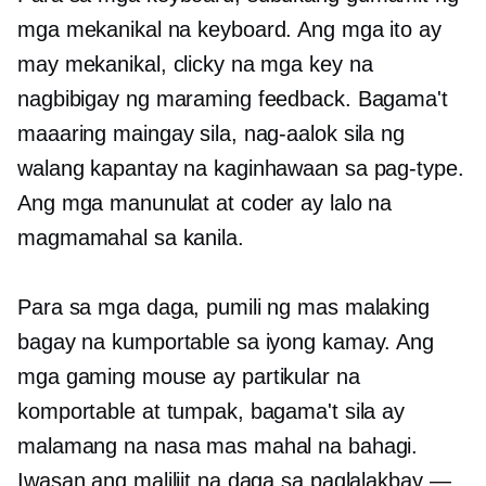
mga mekanikal na keyboard. Ang mga ito ay
may mekanikal, clicky na mga key na
nagbibigay ng maraming feedback. Bagama't
maaaring maingay sila, nag-aalok sila ng
walang kapantay na kaginhawaan sa pag-type.
Ang mga manunulat at coder ay lalo na
magmamahal sa kanila.
Para sa mga daga, pumili ng mas malaking
bagay na kumportable sa iyong kamay. Ang
mga gaming mouse ay partikular na
komportable at tumpak, bagama't sila ay
malamang na nasa mas mahal na bahagi.
Iwasan ang maliliit na daga sa paglalakbay —