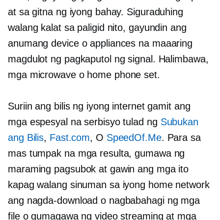
at sa gitna ng iyong bahay. Siguraduhing
walang kalat sa paligid nito, gayundin ang
anumang device o appliances na maaaring
magdulot ng pagkaputol ng signal. Halimbawa,
mga microwave o home phone set.
Suriin ang bilis ng iyong internet gamit ang
mga espesyal na serbisyo tulad ng
Subukan
ang Bilis
,
Fast.com
, O
SpeedOf.Me
. Para sa
mas tumpak na mga resulta, gumawa ng
maraming pagsubok at gawin ang mga ito
kapag walang sinuman sa iyong home network
ang nagda-download o nagbabahagi ng mga
file o gumagawa ng video streaming at mga