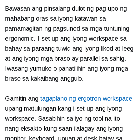
Bawasan ang pinsalang dulot ng pag-upo ng
mahabang oras sa iyong katawan sa
pamamagitan ng pagsunod sa mga tuntuning
ergonomic. I-set up ang iyong workspace sa
bahay sa paraang tuwid ang iyong likod at leeg
at ang iyong mga braso ay parallel sa sahig.
Iwasang yumuko o panatilihin ang iyong mga
braso sa kakaibang anggulo.
Gamitin ang
tagaplano ng ergotron workspace
upang matulungan kang i-set up ang iyong
workspace. Sasabihin sa iyo ng tool na ito
nang eksakto kung saan ilalagay ang iyong
monitor, keyboard, upuan at desk batay sa