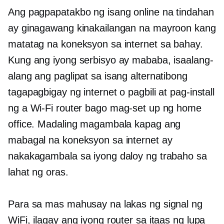
Ang pagpapatakbo ng isang online na tindahan
ay ginagawang kinakailangan na mayroon kang
matatag na koneksyon sa internet sa bahay.
Kung ang iyong serbisyo ay mababa, isaalang-
alang ang paglipat sa isang alternatibong
tagapagbigay ng internet o pagbili at pag-install
ng a
Wi-Fi
router bago mag-set up ng home
office. Madaling magambala kapag ang
mabagal na koneksyon sa internet ay
nakakagambala sa iyong daloy ng trabaho sa
lahat ng oras.
Para sa mas mahusay na lakas ng signal ng
WiFi, ilagay ang iyong router sa itaas ng lupa