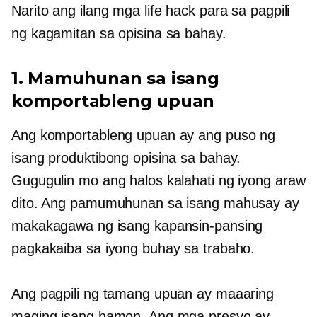
Narito ang ilang mga life hack para sa pagpili
ng kagamitan sa opisina sa bahay.
1. Mamuhunan sa isang
komportableng upuan
Ang komportableng upuan ay ang puso ng
isang produktibong opisina sa bahay.
Gugugulin mo ang halos kalahati ng iyong araw
dito. Ang pamumuhunan sa isang mahusay ay
makakagawa ng isang kapansin-pansing
pagkakaiba sa iyong buhay sa trabaho.
Ang pagpili ng tamang upuan ay maaaring
maging isang hamon. Ang mga presyo ay