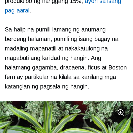
produktibo ng hanggang 15%,
ayon sa isang
pag-aaral
.
Sa halip na pumili lamang ng anumang
berdeng halaman, pumili ng isang bagay na
madaling mapanatili at nakakatulong na
mapabuti ang kalidad ng hangin. Ang
halamang gagamba, dracaena, ficus at Boston
fern ay partikular na kilala sa kanilang mga
katangian ng pagsala ng hangin.