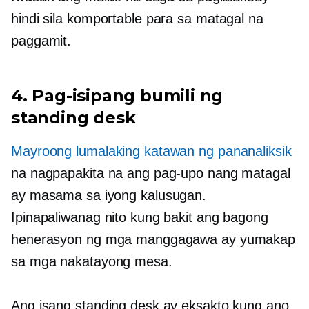
hindi sila komportable para sa matagal na
paggamit.
4. Pag-isipang bumili ng
standing desk
Mayroong lumalaking katawan ng pananaliksik
na nagpapakita na ang pag-upo nang matagal
ay masama sa iyong kalusugan.
Ipinapaliwanag nito kung bakit ang bagong
henerasyon ng mga manggagawa ay yumakap
sa mga nakatayong mesa.
Ang isang standing desk ay eksakto kung ano