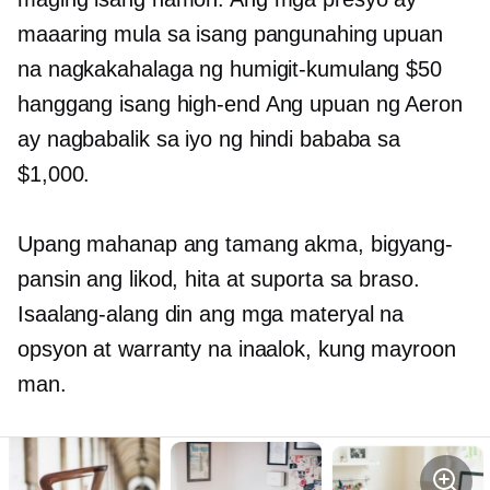
maaaring mula sa isang pangunahing upuan
na nagkakahalaga ng humigit-kumulang $50
hanggang isang
high-end
Ang upuan ng Aeron
ay nagbabalik sa iyo ng hindi bababa sa
$1,000.
Upang mahanap ang tamang akma, bigyang-
pansin ang likod, hita at suporta sa braso.
Isaalang-alang din ang mga materyal na
opsyon at warranty na inaalok, kung mayroon
man.