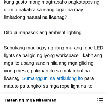
kung gusto mong magtrabaho pagkatapos ng
dilim o nakatira sa isang lugar na may
limitadong natural na liwanag?
Dito pumapasok ang ambient lighting.
Subukang maglagay ng ilang murang rope LED
lights sa paligid ng iyong workspace. Ikabit ang
mga ito upang sundin nila ang mga gilid ng
iyong mesa, paliguan ito sa malambot na
liwanag.
Sumangguni sa artikulong ito
para
matuto pa tungkol sa mga rope light na ito.
Talaan ng mga Nilalaman
Bukod pa rito, ilagay ang a
mataas na kalidad