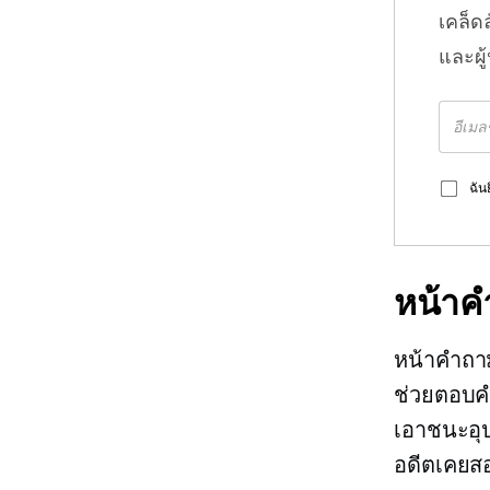
เคล็ด
และผู
ฉัน
หน้าค
หน้าคำถาม
ช่วยตอบคำ
เอาชนะอุ
อดีตเคยส