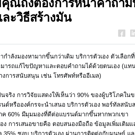
คุณถึงต้องการหน้าคำถามท
ละวิธีสร้างมัน
ค้ากำลังมองหามากขึ้นกว่าเดิม
บริการตัวเอง
ตัวเลือกที
มารถแก้ไขปัญหาและตอบคำถามได้ด้วยตนเอง (แทนท
างการสนับสนุน เช่น โทรศัพท์หรืออีเมล)
นจริง การวิจัยแสดงให้เห็นว่า 90% ของผู้บริโภคใน
บรนด์หรือองค์กรจะนำเสนอ
บริการตัวเอง
พอร์ทัลสนับส
โภค 60% มีมุมมองที่ดีต่อแบรนด์มากขึ้นหากพวกเขา
เอง
การเสนอขายคือ
ตอบสนองมือถือ
ข้อมูลเพิ่มเติมแ
โภค 35% ชอบ
บริการตัวเอง
ผ่านการติดต่อกับมนุษย์ แ