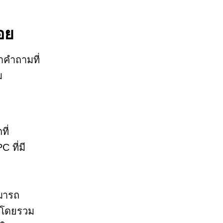
อย
าคำถามที่
ม
ี่
 ที่มี
มารถ
พโดยรวม