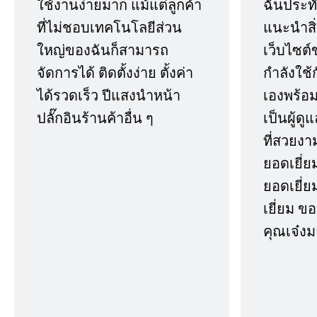
ใช้งานง่ายมาก แม้แต่ลูกค้า
ฉันประทั
ที่ไม่ชอบเทคโนโลยีส่วน
แนะนำสิ่ง
ใหญ่ของฉันก็สามารถ
เว็บไซต์
จัดการได้ ติดตั้งง่าย ตั้งค่า
กำลังใช้
ได้รวดเร็ว ปีแสงนำหน้า
เองพร้อมก
ปลั๊กอินร้านค้าอื่น ๆ
เป็นผู้ด
ที่สวยงา
ยอดเยี่ย
ยอดเยี่ยม
เยี่ยม 
คุณเจ๋งม