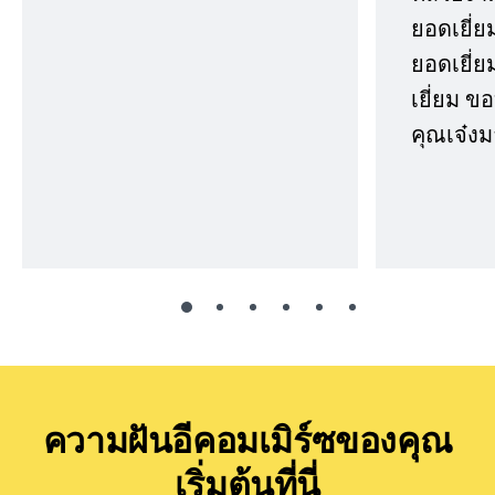
ยอดเยี่ย
ยอดเยี่ยม
เยี่ยม 
คุณเจ๋งม
ความฝันอีคอมเมิร์ซของคุณ
เริ่มต้นที่นี่