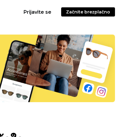
Prijavite se
Začnite brezplačno