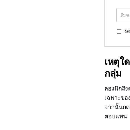
ฉัน
เหตุใด
กลุ่ม
ลองนึกถึงค
เฉพาะของค
จากนั้นกด
ตอบแทน