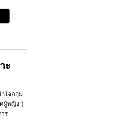
พาะ
้าใจกลุ่ม
ผู้หญิง")
การ