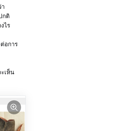
่า
ปกติ
างไร
อต่อการ
จะเห็น