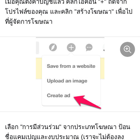
เมื่อคุณตั้งค่าบัญชีแล้ว คลิกไอคอน "+" ถัดจาก
โปรไฟล์ของคุณ และคลิก "สร้างโฆษณา" เพื่อไป
ที่ผู้จัดการโฆษณา
เลือก "การมีส่วนร่วม" จากประเภทโฆษณา ป้อน
ชื่อแคมเปญและงบประมาณ (เราจะไม่ต้องลง