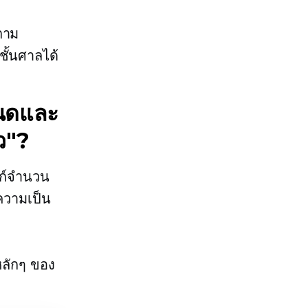
งตาม
ชั้นศาลได้
หนดและ
ว"?
งก์จำนวน
ความเป็น
หลักๆ ของ