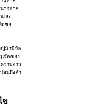
ช้ในศาล
ตอำนาจศาล
้าและ
พื่อขอ
่มักมีข้อ
ุรกิจของ
มีความยาว
์ไปจนถึงคำ
ไข