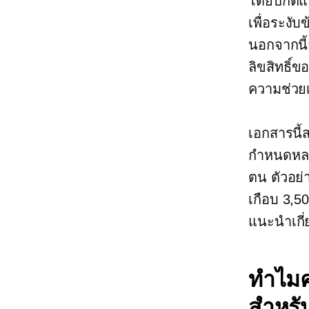
โดยปกติแ
เพื่อระงั
นอกจากนี้
ลิขสิทธิ์ข
ความช่วย
เอกสารนี้
กำหนดหลา
ตน ตัวอย
เกือบ 3,5
แนะนำเกี่
ทำไมค
สำหรั