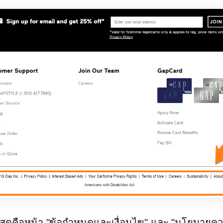
ที่สุดคือหน้า "ข้อกำหนดและเงื่อนไข" และ "นโยบายค