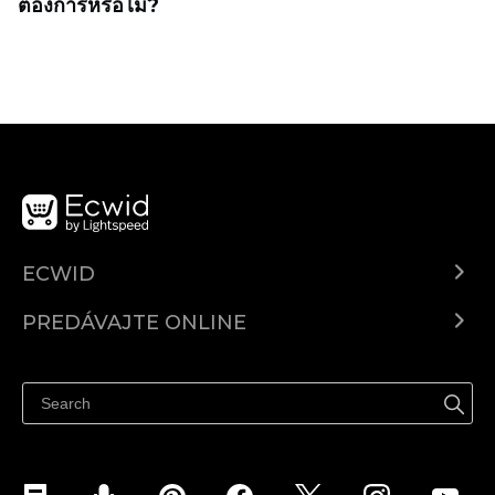
ต้องการหรือไม่?
ECWID
Ecwid.com
PREDÁVAJTE ONLINE
Cenník
Predaj všade
Centrum pomoci
Predávajte na Facebook
Predávať na Instagram