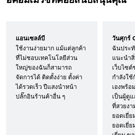
แอนเซลล์บี
วันศุกร์ 
ใช้งานง่ายมาก แม้แต่ลูกค้า
ฉันประทั
ที่ไม่ชอบเทคโนโลยีส่วน
แนะนำสิ่ง
ใหญ่ของฉันก็สามารถ
เว็บไซต์
จัดการได้ ติดตั้งง่าย ตั้งค่า
กำลังใช้
ได้รวดเร็ว ปีแสงนำหน้า
เองพร้อมก
ปลั๊กอินร้านค้าอื่น ๆ
เป็นผู้ด
ที่สวยงา
ยอดเยี่ย
ยอดเยี่ยม
เยี่ยม 