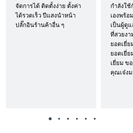
จัดการได้ ติดตั้งง่าย ตั้งค่า
กำลังใช้
ได้รวดเร็ว ปีแสงนำหน้า
เองพร้อมก
ปลั๊กอินร้านค้าอื่น ๆ
เป็นผู้ด
ที่สวยงา
ยอดเยี่ย
ยอดเยี่ยม
เยี่ยม 
คุณเจ๋งม