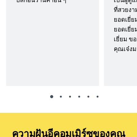
ที่สวยงา
ยอดเยี่ย
ยอดเยี่ยม
เยี่ยม 
คุณเจ๋งม
ความฝันอีคอมเมิร์ซของคุณ