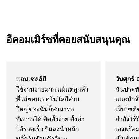
อีคอมเมิร์ซที่คอยสนับสนุนคุณ
แอนเซลล์บี
วันศุกร์ 
ใช้งานง่ายมาก แม้แต่ลูกค้า
ฉันประทั
ที่ไม่ชอบเทคโนโลยีส่วน
แนะนำสิ่ง
ใหญ่ของฉันก็สามารถ
เว็บไซต์
จัดการได้ ติดตั้งง่าย ตั้งค่า
กำลังใช้
ได้รวดเร็ว ปีแสงนำหน้า
เองพร้อมก
ปลั๊กอินร้านค้าอื่น ๆ
เป็นผู้ด