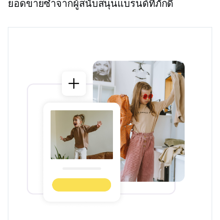
ยอดขายซ้ำจากผู้สนับสนุนแบรนด์ที่ภักดี