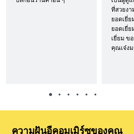
ที่สวยงา
ยอดเยี่ย
ยอดเยี่ยม
เยี่ยม 
คุณเจ๋งม
ความฝันอีคอมเมิร์ซของคุณ