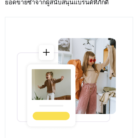
ยอดขายซ้ำจากผู้สนับสนุนแบรนด์ที่ภักดี