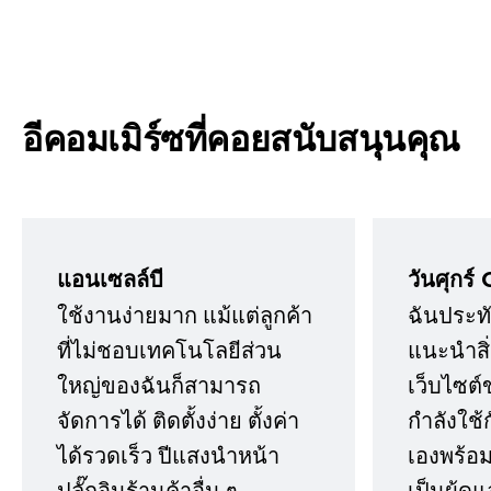
อีคอมเมิร์ซที่คอยสนับสนุนคุณ
แอนเซลล์บี
วันศุกร์ 
ใช้งานง่ายมาก แม้แต่ลูกค้า
ฉันประทั
ที่ไม่ชอบเทคโนโลยีส่วน
แนะนำสิ่ง
ใหญ่ของฉันก็สามารถ
เว็บไซต์
จัดการได้ ติดตั้งง่าย ตั้งค่า
กำลังใช้
ได้รวดเร็ว ปีแสงนำหน้า
เองพร้อมก
ปลั๊กอินร้านค้าอื่น ๆ
เป็นผู้ด