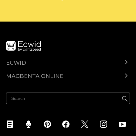
ECWID
Ecwid.com
MAGBENTA ONLINE
Help center
Ibenta kahit saan
Ibenta sa Facebook