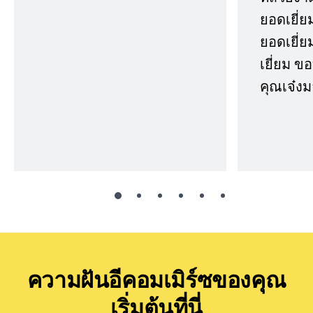
ยอดเยี่ย
ยอดเยี่ยม
เยี่ยม 
คุณเจ๋งม
ความฝันอีคอมเมิร์ซของคุณ
เริ่มต้นที่นี่