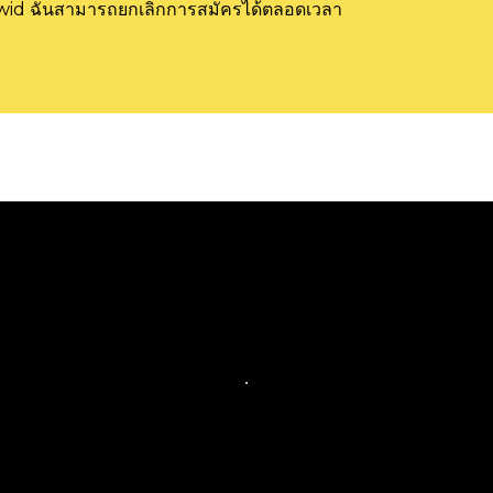
cwid ฉันสามารถยกเลิกการสมัครได้ตลอดเวลา