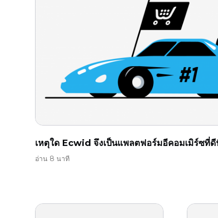
เหตุใด Ecwid จึงเป็นแพลตฟอร์มอีคอมเมิร์ซที่ดีท
อ่าน 8 นาที