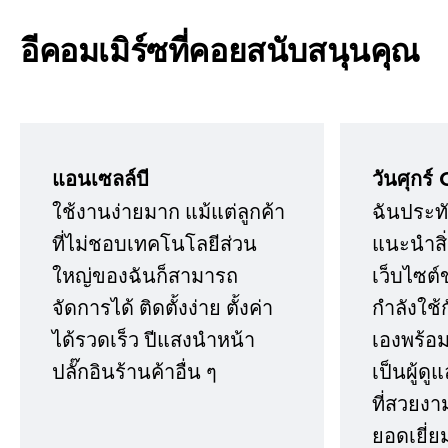
อีคอมเมิร์ซที่คอยสนับสนุนคุณ
แอนเซลล์บี
วันศุกร์ 
ใช้งานง่ายมาก แม้แต่ลูกค้า
ฉันประทั
ที่ไม่ชอบเทคโนโลยีส่วน
แนะนำสิ่ง
ใหญ่ของฉันก็สามารถ
เว็บไซต์
จัดการได้ ติดตั้งง่าย ตั้งค่า
กำลังใช้
ได้รวดเร็ว ปีแสงนำหน้า
เองพร้อมก
ปลั๊กอินร้านค้าอื่น ๆ
เป็นผู้ด
ที่สวยงา
ยอดเยี่ย