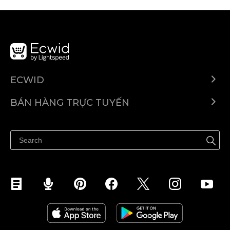
ECWID
Ecwid.com
BÁN HÀNG TRỰC TUYẾN
Trung tâm trợ giúp
Bán ở bất cứ đâu
Quảng bá ở bất cứ đâu
Kiểm soát mọi thứ