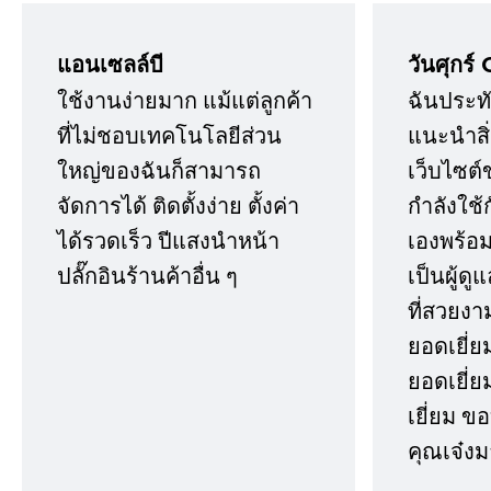
แอนเซลล์บี
วันศุกร์ 
ใช้งานง่ายมาก แม้แต่ลูกค้า
ฉันประทั
ที่ไม่ชอบเทคโนโลยีส่วน
แนะนำสิ่ง
ใหญ่ของฉันก็สามารถ
เว็บไซต์
จัดการได้ ติดตั้งง่าย ตั้งค่า
กำลังใช้
ได้รวดเร็ว ปีแสงนำหน้า
เองพร้อมก
ปลั๊กอินร้านค้าอื่น ๆ
เป็นผู้ด
ที่สวยงา
ยอดเยี่ย
ยอดเยี่ยม
เยี่ยม 
คุณเจ๋งม