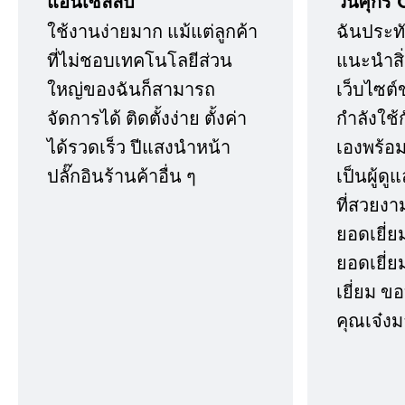
แอนเซลล์บี
วันศุกร์ 
ใช้งานง่ายมาก แม้แต่ลูกค้า
ฉันประทั
ที่ไม่ชอบเทคโนโลยีส่วน
แนะนำสิ่ง
ใหญ่ของฉันก็สามารถ
เว็บไซต์
จัดการได้ ติดตั้งง่าย ตั้งค่า
กำลังใช้
ได้รวดเร็ว ปีแสงนำหน้า
เองพร้อมก
ปลั๊กอินร้านค้าอื่น ๆ
เป็นผู้ด
ที่สวยงา
ยอดเยี่ย
ยอดเยี่ยม
เยี่ยม 
คุณเจ๋งม