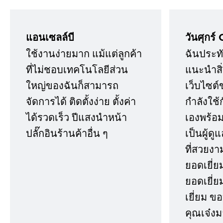
แอนเซลล์บี
วันศุกร์ 
ใช้งานง่ายมาก แม้แต่ลูกค้า
ฉันประทั
ที่ไม่ชอบเทคโนโลยีส่วน
แนะนำสิ่ง
ใหญ่ของฉันก็สามารถ
เว็บไซต์
จัดการได้ ติดตั้งง่าย ตั้งค่า
กำลังใช้
ได้รวดเร็ว ปีแสงนำหน้า
เองพร้อมก
ปลั๊กอินร้านค้าอื่น ๆ
เป็นผู้ด
ที่สวยงา
ยอดเยี่ย
ยอดเยี่ยม
เยี่ยม 
คุณเจ๋งม