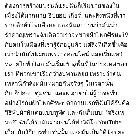
ต้องการสร้างแบรนด์และฉันก็เริ่มขายของใน
เมืองได้มากมาย
ฮิปฮอป
เกียร์. และสิ่งหนึ่งที่เรา
ขายคือผ้าโพกศีรษะ และฉันสาบานว่ามันน่า
รำคาญเพราะฉันคิดว่าเราจะขายผ้าโพกศีรษะให้
กับคนในเมืองที่เรารู้จักอยู่แล้ว แต่สิ่งที่เกิดขึ้นคือ
เรานำมันไปเผยแพร่ทางออนไลน์ และเริ่มแพร่
หลายไปทั่วโลก มันเริ่มเข้าสู่พื้นที่ในประเทศของ
เรา ที่พวกเขาเรียกว่าสะพานลอย เพราะว่าคน
เหล่านี้กำลังหมั้นหมายกันจริงๆ ในเวลานั้น
กับ
ฮิปฮอป
ชุมชน. และพวกเขาไม่รู้ว่าจะทำ
อย่างไรกับผ้าโพกศีรษะ คำถามแรกที่ฉันได้รับคือ
วิธีพับผ้าพันคอแบบทูพัค และฉันก็แบบ: "จริงเห
รอ?" ฉันได้รับมันมากจนได้ทำวิดีโอ YouTube
เกี่ยวกับวิธีการทำเช่นนั้น และมันเป็นวิดีโอขยะ