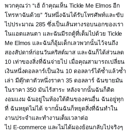
พวกคุณว่า “เฮ้ ถ้าคุณเห็น Tickle Me Elmos อีก
โทรหาฉันด้วย” วันหนึ่งฉันได้รับโทรศัพท์และขับ
ไปประมาณ 285 ซึ่งเป็นเส้นทางรอบนอกของเรา
ในแอตแลนตา และฉันมีรถตู้ที่เต็มไปด้วย Tickle
Me Elmos และฉันก็อุ้มเด็กเลวพวกนั้นไว้จนถึง
สองสัปดาห์ก่อนวันคริสต์มาส และฉันก็ได้ส่วนลด
10 เท่าของสิ่งที่ฉันจ่ายไป เมื่อคุณสามารถเปลี่ยน
เงินหนึ่งดอลลาร์เป็นเงิน 10 ดอลลาร์ได้ซ้ำแล้วซ้ำ
เล่า มีตุ๊กตาตัวหนึ่งราคา 35 ดอลลาร์ ฉันขายมัน
ในราคา 350 มันไร้สาระ หลังจากนั้นฉันก็ติด
งอมแงม ฉันอยู่ในห้องใต้ดินของคนอื่น ฉันอยู่ทุก
ที่ ฉันหยุดไม่ได้ จากนั้นฉันก็หยุดสิ่งที่ฉันทำใน
งานประจำและทำงานเต็มเวลาต่อ
ไป
E-commerce
และไม่ได้มองย้อนกลับไปจริงๆ