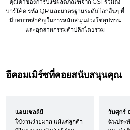
คุณค่าของการบ่งชี้ผลิตภัณฑ์จาก GS1 รวมถึง
บาร์โค้ด รหัส QR และมาตรฐานระดับโลกอื่นๆ ที่
มีบทบาทสำคัญในการสนับสนุนห่วงโซ่อุปทาน
และอุตสาหกรรมค้าปลีกโดยรวม
อีคอมเมิร์ซที่คอยสนับสนุนคุณ
แอนเซลล์บี
วันศุกร์ 
ใช้งานง่ายมาก แม้แต่ลูกค้า
ฉันประทั