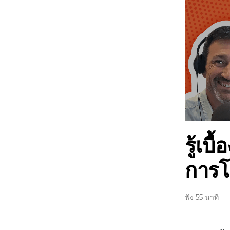
รู้เบื
การ
ฟัง 55 นาที