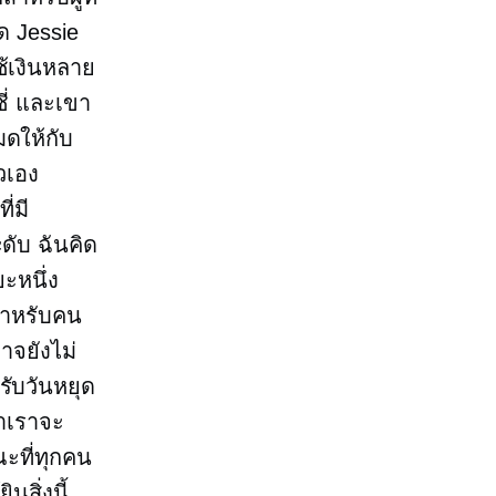
ใด Jessie
ช้เงินหลาย
ี่ และเขา
ดให้กับ
วเอง
ี่มี
ดับ ฉันคิด
ะหนึ่ง
นสำหรับคน
อาจยังไม่
ับวันหยุด
่าเราจะ
ณะที่ทุกคน
สิ่งนี้