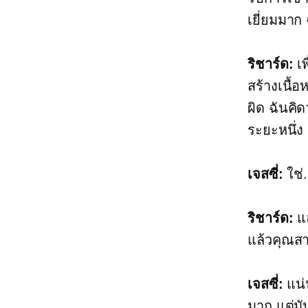
เยี่ยมมาก
ริชาร์ด:
เพ
สร้างเนื้
ผิด ฉันคิ
ระยะหนึ่ง
เจสซี่:
ใช่.
ริชาร์ด:
แล
แล้วคุณส
เจสซี่:
แน่
มาก แต่มั