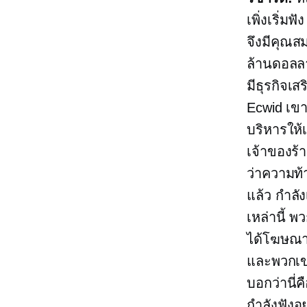
เพิ่งเริ่ม
จึงมีคุณส
ล้านดอลล
มีธุรกิจเ
Ecwid เขา
บริหารให้เ
เจ้าของร้
ว่าความท้
แล้ว กำลัง
เหล่านี้ พ
ได้โฆษณาด
และพวกเขาไ
บอกว่านี่ค
กำลังฟังอ