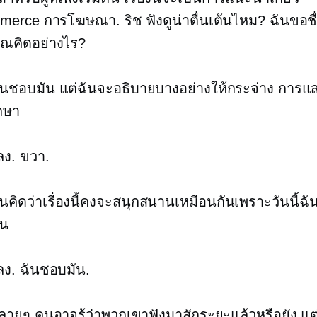
merce
การโฆษณา. ริช ฟังดูน่าตื่นเต้นไหม? ฉันขอชื่อท
ุณคิดอย่างไร?
นชอบมัน แต่ฉันจะอธิบายบางอย่างให้กระจ่าง การแส
กษา
ง. ขวา.
นคิดว่าเรื่องนี้คงจะสนุกสนานเหมือนกันเพราะวันนี้ฉ
ัน
ง. ฉันชอบมัน.
ายๆ คนอาจรู้ว่าพวกเขาฟังมาสักระยะแล้วหรือยัง แต่สำ