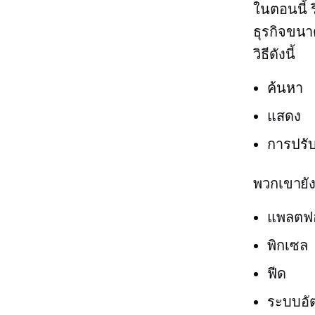
ในตอนนี้ 
ธุรกิจขน
วิธีดังนี้
ค้นหา
แสดง
การปรั
พวกเขายังห
แพลตฟอ
พิกเซล
ฟีด
ระบบอัต