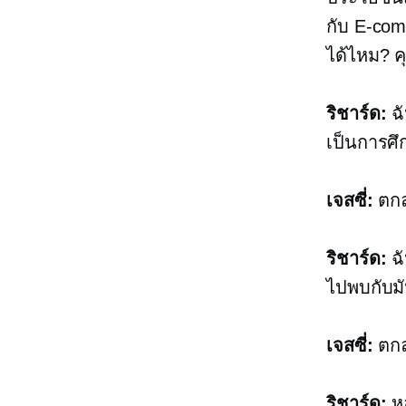
กับ
E-com
ได้ไหม? ค
ริชาร์ด:
ฉั
เป็นการศึ
เจสซี่:
ตกล
ริชาร์ด:
ฉั
ไปพบกับม
เจสซี่:
ตกล
ริชาร์ด:
หล