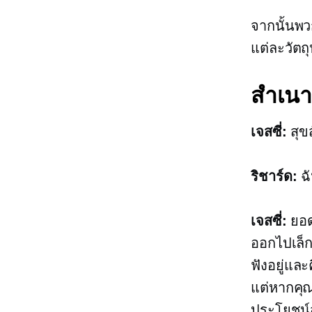
จากนั้นพว
แต่ละวัตถ
สำเนา
เจสซี่:
สุขส
ริชาร์ด:
ฉั
เจสซี่:
ยอดเ
ออกไปเล็ก
ฟังอยู่และ
แต่หากคุณก
ประโยชน์สำ