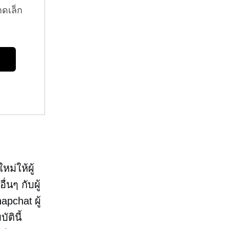
าดเล็ก
ม่ให้ผู้
นๆ กับผู้
apchat ผู้
ตินี้