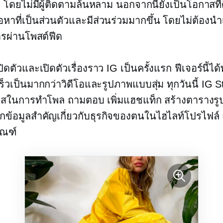
 โดยไม่มีผู้ติดตามล้นหลาม นอกจากนี้ยังเป็นโอกาสที
ื้อหาที่เป็นส่วนตัวและมีส่วนร่วมมากขึ้น โดยไม่ต้องน
รผ่านโพสต์ฟีด
เปิดตัวและเปิดตัวเรื่องราว IG เป็นครั้งแรก ฟีเจอร์นี้ไ
ร็วเป็นมากกว่าวิดีโอและรูปภาพแบบสุ่ม ทุกวันนี้ IG S
าสในการทำโพล ถามตอบ เพิ่มแฮชแท็ก สร้างตารางรูป
ึกข้อมูลสำคัญเกี่ยวกับธุรกิจของตนในไฮไลท์โปรไฟล์
ัณฑ์