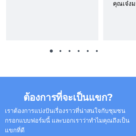
คุณเจ๋งม
ต้องการที่จะเป็นแขก?
เราต้องการแบ่งปันเรื่องราวที่น่าสนใจกับชุมชน
กรอกแบบฟอร์มนี้ และบอกเราว่าทำไมคุณถึงเป็น
แขกที่ดี