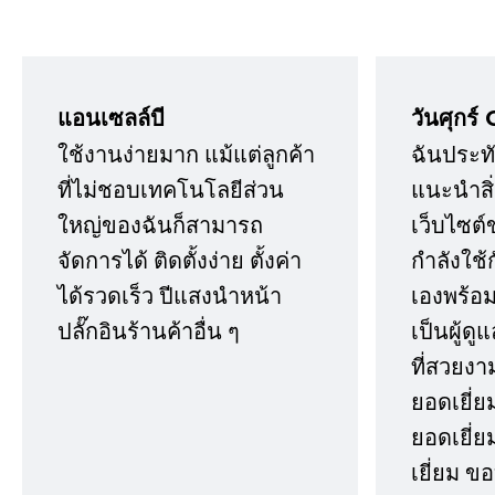
แอนเซลล์บี
วันศุกร์ 
ใช้งานง่ายมาก แม้แต่ลูกค้า
ฉันประทั
ที่ไม่ชอบเทคโนโลยีส่วน
แนะนำสิ่ง
ใหญ่ของฉันก็สามารถ
เว็บไซต์
จัดการได้ ติดตั้งง่าย ตั้งค่า
กำลังใช้
ได้รวดเร็ว ปีแสงนำหน้า
เองพร้อมก
ปลั๊กอินร้านค้าอื่น ๆ
เป็นผู้ด
ที่สวยงา
ยอดเยี่ย
ยอดเยี่ยม
เยี่ยม 