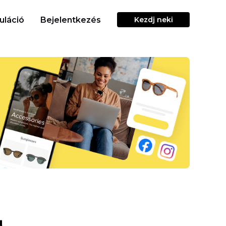
uláció
Bejelentkezés
Kezdj neki