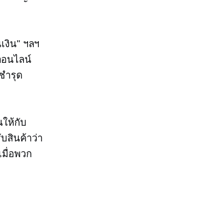
นเงิน" ฯลฯ
ออนไลน์
้ชำรุด
ให้กับ
บสินค้าว่า
มื่อพวก