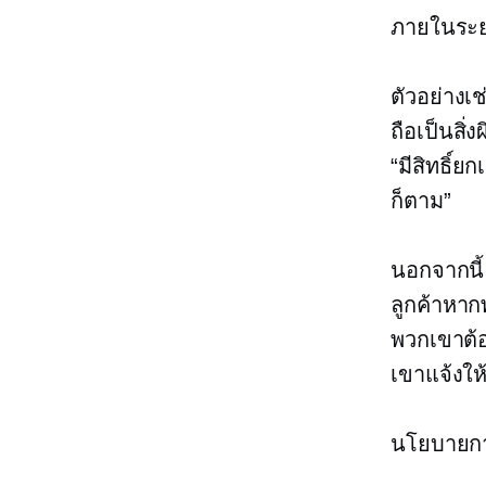
ภายในระย
ตัวอย่างเ
ถือเป็นส
“มีสิทธิ์ย
ก็ตาม”
นอกจากนี้
ลูกค้าหาก
พวกเขาต้อ
เขาแจ้งให
นโยบายกา