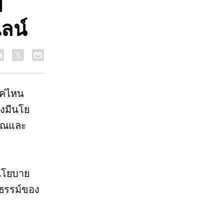
ี
ลน์
ค่ไหน
องมีนโย
คุณและ
นโยบาย
มธรรม์ของ