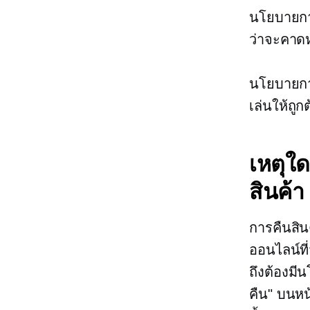
นโยบายการ
ว่าจะคาดห
นโยบายการ
เล่นให้ถู
เหตุใ
สินค้า
การคืนสิน
ออนไลน์ที่
ถึงต้องมี
คืน" บนหน