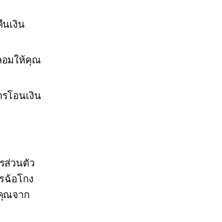
ืนเงิน
อมให้คุณ
ารโอนเงิน
รส่วนตัว
ารฉ้อโกง
งคุณจาก