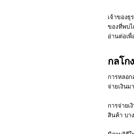
เจ้าของธ
ของที่พบไ
อ่านต่อเพื
กลโกง
การหลอกลว
จ่ายเงินม
การจ่ายเงิ
สินค้า บา