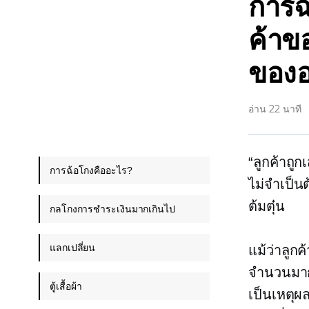
การฉ้
ค้าข
ของอ
อ่าน 22 นาที
“ลูกค้าถู
การฉ้อโกงคืออะไร?
ไม่จำเป็นต
ต้มตุ๋น
กลโกงการชำระเงินมากเกินไป
แลกเปลี่ยน
แม้ว่าลูก
จำนวนมากท
ตู้เสื้อผ้า
เป็นเหตุผ