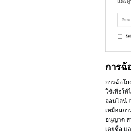
และผู
ฉัน
การฉ้
การฉ้อโก
ใช้เพื่อให
ออนไลน์ 
เหมือนการ
อนุญาต สว
เคยซื้อ แ