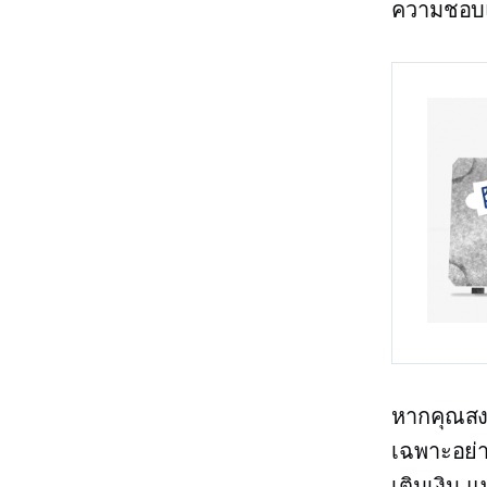
ความชอบแ
หากคุณสงส
เฉพาะอย่า
เติมเงิน แ