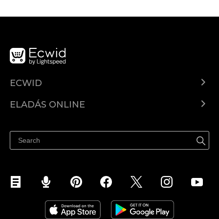
ECWID
Ecwid.com
ELADÁS ONLINE
Árkalkuláció
Eladni mindenhol
Súgó
Eladás a Facebookon
Eladás Instagramon