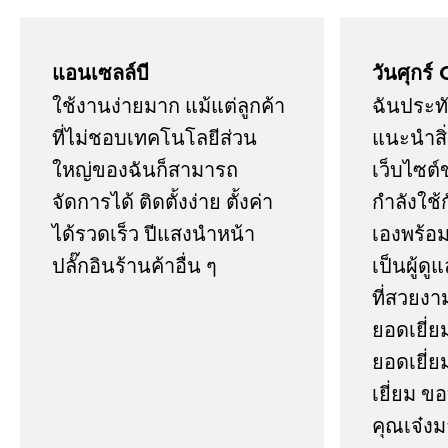
แอนเซลล์บี
วันศุกร์ 
ใช้งานง่ายมาก แม้แต่ลูกค้า
ฉันประทั
ที่ไม่ชอบเทคโนโลยีส่วน
แนะนำสิ่ง
ใหญ่ของฉันก็สามารถ
เว็บไซต์
จัดการได้ ติดตั้งง่าย ตั้งค่า
กำลังใช้
ได้รวดเร็ว ปีแสงนำหน้า
เองพร้อมก
ปลั๊กอินร้านค้าอื่น ๆ
เป็นผู้ด
ที่สวยงา
ยอดเยี่ย
ยอดเยี่ยม
เยี่ยม 
คุณเจ๋งม