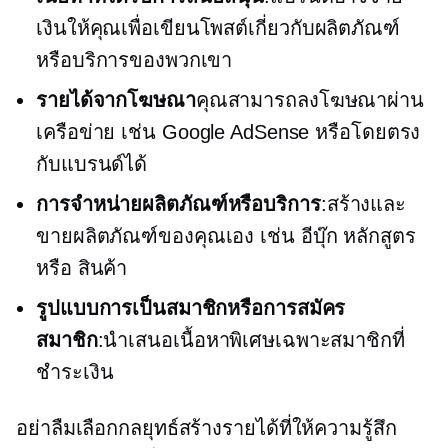
เงินให้คุณเพื่อเขียนโพสต์เกี่ยวกับผลิตภัณฑ์
หรือบริการของพวกเขา
รายได้จากโฆษณา
คุณสามารถลงโฆษณาผ่าน
เครือข่าย เช่น Google AdSense หรือโดยตรง
กับแบรนด์ได้
การจำหน่ายผลิตภัณฑ์หรือบริการ
:สร้างและ
ขายผลิตภัณฑ์ของคุณเอง เช่น
อีบุ๊ก
หลักสูตร
หรือ สินค้า
รูปแบบการเป็นสมาชิกหรือการสมัคร
สมาชิก
:นำเสนอเนื้อหาพิเศษเฉพาะสมาชิกที่
ชำระเงิน
อย่าลืมเลือกกลยุทธ์สร้างรายได้ที่ให้ความรู้สึก