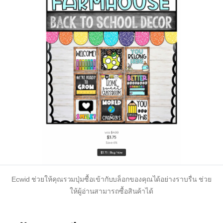
Ecwid ช่วยให้คุณรวมปุ่มซื้อเข้ากับบล็อกของคุณได้อย่างราบรื่น ช่วย
ให้ผู้อ่านสามารถซื้อสินค้าได้