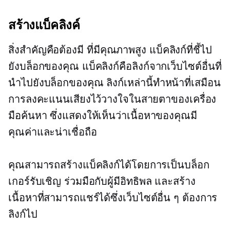
สร้างแบ็คลิงค์
สิ่งสำคัญคือต้องมี
ที่มีคุณภาพสูง
แบ็คลิงก์ที่ชี้ไป
ยังบล็อกของคุณ แบ็คลิงก์คือลิงก์จากเว็บไซต์อื่นที่
นำไปยังบล็อกของคุณ ลิงก์เหล่านี้ทำหน้าที่เสมือน
การลงคะแนนเสียงไว้วางใจในสายตาของเครื่อง
มือค้นหา ซึ่งแสดงให้เห็นว่าเนื้อหาของคุณมี
คุณค่าและน่าเชื่อถือ
คุณสามารถสร้างแบ็คลิงก์ได้โดยการเป็นบล็อก
เกอร์รับเชิญ ร่วมมือกับผู้มีอิทธิพล และสร้าง
เนื้อหาที่สามารถแชร์ได้ซึ่งเว็บไซต์อื่น ๆ ต้องการ
ลิงก์ไป