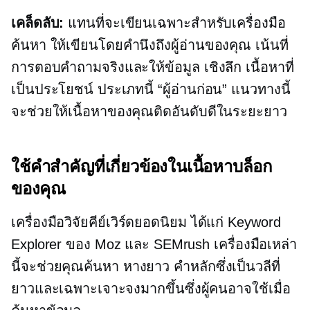
เคล็ดลับ:
แทนที่จะเขียนเฉพาะสำหรับเครื่องมือ
ค้นหา ให้เขียนโดยคำนึงถึงผู้อ่านของคุณ เน้นที่
การตอบคำถามจริงและให้ข้อมูล
เชิงลึก
เนื้อหาที่
เป็นประโยชน์ ประเภทนี้
“ผู้อ่านก่อน”
แนวทางนี้
จะช่วยให้เนื้อหาของคุณติดอันดับดีในระยะยาว
ใช้คำสำคัญที่เกี่ยวข้องในเนื้อหาบล็อก
ของคุณ
เครื่องมือวิจัยคีย์เวิร์ดยอดนิยม ได้แก่ Keyword
Explorer ของ Moz และ SEMrush เครื่องมือเหล่า
นี้จะช่วยคุณค้นหา
หางยาว
คำหลักซึ่งเป็นวลีที่
ยาวและเฉพาะเจาะจงมากขึ้นซึ่งผู้คนอาจใช้เมื่อ