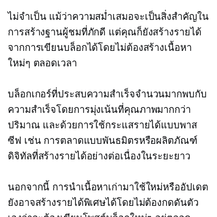
ไม่จำเป็น แม้ว่าความสม่ำเสมอจะเป็นสิ่งสำคัญใน
การสร้างฐานผู้ชมที่ภักดี แต่คุณก็ยังสร้างรายได้
จากการเขียนบล็อกได้โดยไม่ต้องสร้างเนื้อหา
ใหม่ๆ ตลอดเวลา
บล็อกเกอร์ที่ประสบความสำเร็จจำนวนมากพบกับ
ความสำเร็จโดยการมุ่งเน้นที่คุณภาพมากกว่า
ปริมาณ และด้วยการใช้กระแสรายได้แบบพาส
ซีฟ เช่น การตลาดแบบพันธมิตรหรือผลิตภัณฑ์
ดิจิทัลที่สร้างรายได้อย่างต่อเนื่องในระยะยาว
นอกจากนี้ การนำเนื้อหาเก่ามาใช้ใหม่หรืออัปเดต
ยังอาจสร้างรายได้พิเศษได้โดยไม่ต้องกดดันตัว