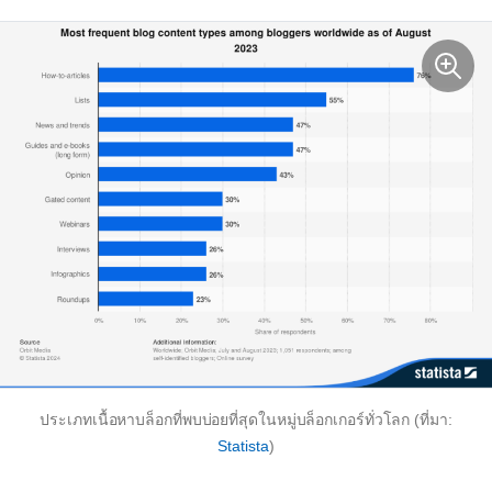
ประเภทเนื้อหาบล็อกที่พบบ่อยที่สุดในหมู่บล็อกเกอร์ทั่วโลก (ที่มา:
Statista
)