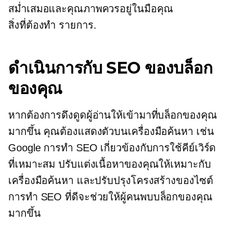
สม่ำเสมอและคุณภาพควรอยู่ในมือคุณ
สิ่งที่ต้องทำ
รายการ.
ดำเนินการกับ SEO ของบล็อก
ของคุณ
หากต้องการดึงดูดผู้อ่านให้เข้ามาที่บล็อกของคุณ
มากขึ้น คุณต้องแสดงตัวบนเครื่องมือค้นหา เช่น
Google การทำ SEO เกี่ยวข้องกับการใช้คีย์เวิร์ด
ที่เหมาะสม ปรับแต่งเนื้อหาของคุณให้เหมาะกับ
เครื่องมือค้นหา และปรับปรุงโครงสร้างของไซต์
การทำ SEO ที่ดีจะช่วยให้ผู้คนพบบล็อกของคุณ
มากขึ้น