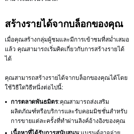
สร้างรายได้จากบล็อกของคุณ
เมื่อคุณสร้างกลุ่มผู้ชมและมีการเข้าชมที่สม่ำเสมอ
แล้ว คุณสามารถเริ่มคิดเกี่ยวกับการสร้างรายได้
ได้
คุณสามารถสร้างรายได้จากบล็อกของคุณได้โดย
ใช้วิธีใดวิธีหนึ่งต่อไปนี้:
การตลาดพันธมิตร
:คุณสามารถส่งเสริม
ผลิตภัณฑ์หรือบริการและรับคอมมิชชั่นสำหรับ
การขายแต่ละครั้งที่ทำผ่านลิงค์อ้างอิงของคุณ
เนื้อหาที่ได้รับการสนับสนุน
:แบรนด์อาจจ่าย