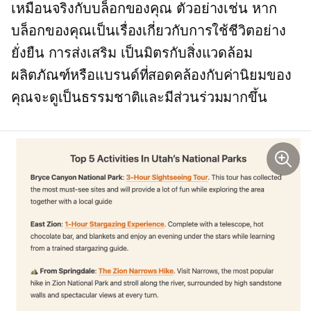
เหมือนจริงกับบล็อกของคุณ ตัวอย่างเช่น หาก
บล็อกของคุณเป็นเรื่องเกี่ยวกับการใช้ชีวิตอย่าง
ยั่งยืน การส่งเสริม
เป็นมิตรกับสิ่งแวดล้อม
ผลิตภัณฑ์หรือแบรนด์ที่สอดคล้องกับค่านิยมของ
คุณจะดูเป็นธรรมชาติและมีส่วนร่วมมากขึ้น