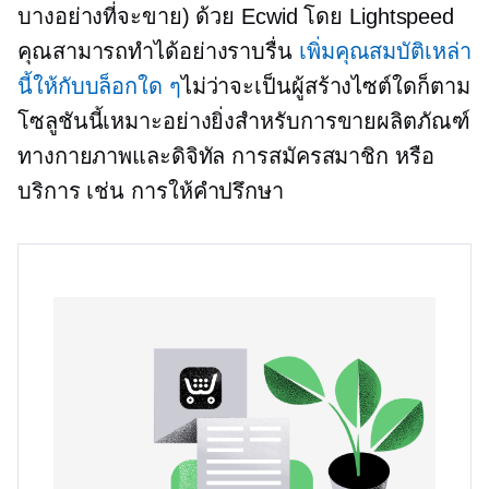
บางอย่างที่จะขาย) ด้วย Ecwid โดย Lightspeed
คุณสามารถทำได้อย่างราบรื่น
เพิ่มคุณสมบัติเหล่า
นี้ให้กับบล็อกใด ๆ
ไม่ว่าจะเป็นผู้สร้างไซต์ใดก็ตาม
โซลูชันนี้เหมาะอย่างยิ่งสำหรับการขายผลิตภัณฑ์
ทางกายภาพและดิจิทัล การสมัครสมาชิก หรือ
บริการ เช่น การให้คำปรึกษา