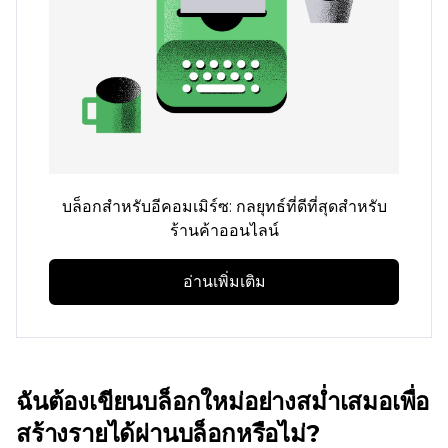
บล็อกสำหรับอีคอมเมิร์ซ: กลยุทธ์ที่ดีที่สุดสำหรับ
ร้านค้าออนไลน์
อ่านเพิ่มเติม
ฉันต้องเขียนบล็อกใหม่อย่างสม่ำเสมอเพื่อ
สร้างรายได้ผ่านบล็อกหรือไม่?