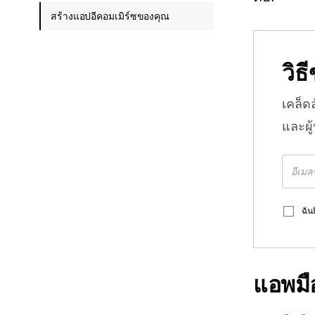
สร้างแอปอีคอมเมิร์ซของคุณ
วิ
เคล็ด
และผู
ฉัน
แอพมือ