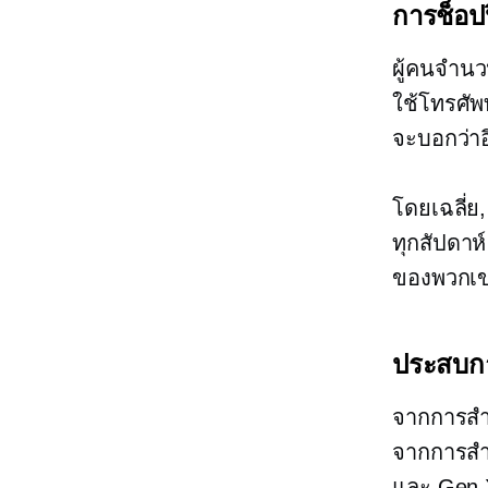
การช็อปป
ผู้คนจำนว
ใช้โทรศัพท
จะบอกว่าอ
โดยเฉลี่ย
ทุกสัปดาห
ของพวกเ
ประสบการ
จากการสำร
จากการสำร
และ Gen 