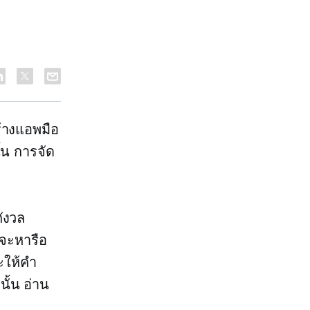
ร้างแอพมือ
ั้น การจัด
ังวล
าจะหารือ
ะให้คำ
ั้น
อ่าน