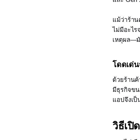
แม้ว่าร้า
ไม่มีอะไร
เหตุผล—ม
โดดเด่น
ด้วยร้านค
มีธุรกิจขน
แอปจึงเป็
วิธีเป