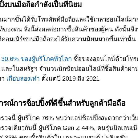
ิ้งบนมือถือกำลังเป็นที่นิยม
นมากขึ้นได้รับโทรศัพท์มือถือและใช้เวลาออนไลน์มา
์ของตน สิ่งนี้ส่งผลต่อการซื้อสินค้าของผู้คน ดังนั้นจึ
ีคอมเมิร์ซบนมือถือจะได้รับความนิยมมากขึ้นเท่านั้น
,
30.6% ของผู้บริโภคทั่วโลก
ซื้อของออนไลน์ด้วยโทรศั
์ และในสหรัฐฯ จำนวนนักช้อปออนไลน์ที่ซื้อสินค้าผ่า
ขา
เกือบสองเท่า
ตั้งแต่ปี 2019 ถึง 2021
ณ์การช็อปปิ้งที่ดีขึ้นสำหรับลูกค้ามือถือ
วจนี้ ผู้บริโภค 76% พบว่าแอปช็อปปิ้งสะดวกกว่าเว็
วจเดียวกันนี้ ผู้บริโภค Gen Z 44%, คนรุ่นมิลเลนเ
X 33% ชอบซื้อสินค้าใน
เฉพาะแบรนด์
ปพลิเคชัน