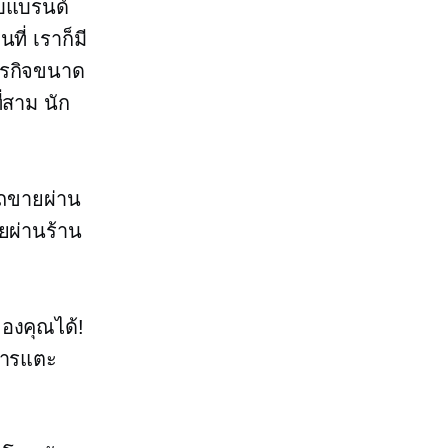
ับแบรนด์
ี่ เราก็มี
ธุรกิจขนาด
่สาม
นัก
รถขายผ่าน
ผ่านร้าน
องคุณได้!
การแตะ