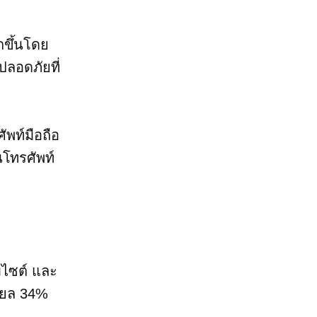
กขึ้นโดย
งปลอดภัยที่
พท์มือถือ
นโทรศัพท์
บไซต์ และ
นียล 34%