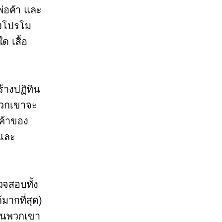
่อค้า และ
องโปรโม
ด เสื้อ
ร้างปฏิทิน
าพวกเขาจะ
้ค้าของ
 และ
วจสอบทั้ง
มากที่สุด)
ั้นพวกเขา