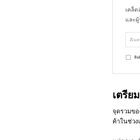
เคล็ด
และผู
ฉัน
เตรียม
จุดรวมของ
ค้าในช่วง