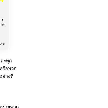
และทุก
 หรือพวก
่างที่
ุณช่วยพวก