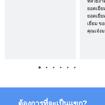
ที่สวยงา
ยอดเยี่ย
ยอดเยี่ยม
เยี่ยม 
คุณเจ๋งม
ต้องการที่จะเป็นแขก?