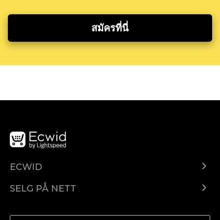
สมัครที่นี่
ECWID
Ecwid.com
SELG PÅ NETT
Pris
Selg hvor som helst
Hjelpesenter
Selg på Facebook