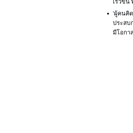
เร็วขึ้
'ผู้คนคิ
ประสบกา
มีโอกา