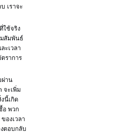
ราบ เราจะ
่ใช้จริง
มสัมพันธ์
กและเวลา
ัตราการ
ยผ่าน
 จะเพิ่ม
่งนี้เกิด
ื้อ พวก
% ของเวลา
องตอบกลับ