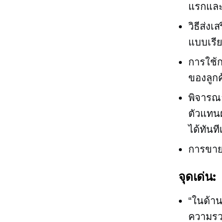
แรกและ
วิธีส่ง
แบบเรีย
การใช้ก
ของลูกค
พิจารณา
ตัวแทนฝ
ได้ทันท
การขายล
จุดเด่น:
“ในด้าน
ความรวด