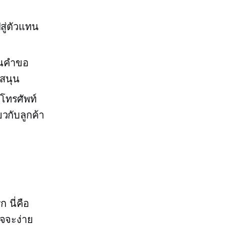
สู่ตัวแทน
บในคำขอ
บสนุน
โทรศัพท์
ยวกับลูกค้า
 นี่คือ
าจจะง่าย