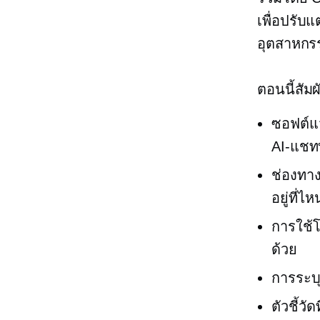
เพื่อปรับ
อุตสาหกร
ตอนนี้สัมผั
ซอฟต์แ
AI-แช
ช่องทา
อยู่ที่ไห
การใช้โ
ด้วย
การระบ
ตัวชี้ว