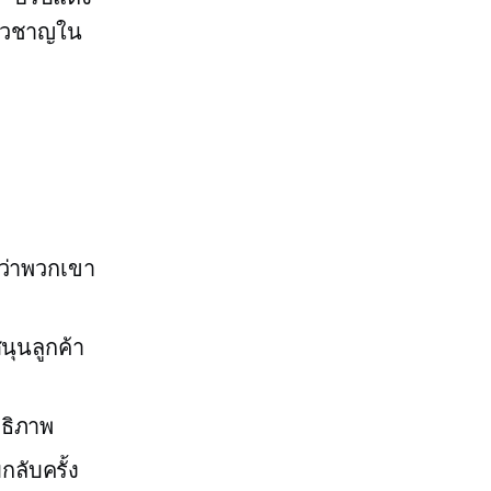
่ยวชาญใน
ว่าพวกเขา
นุนลูกค้า
ธิภาพ
กลับครั้ง