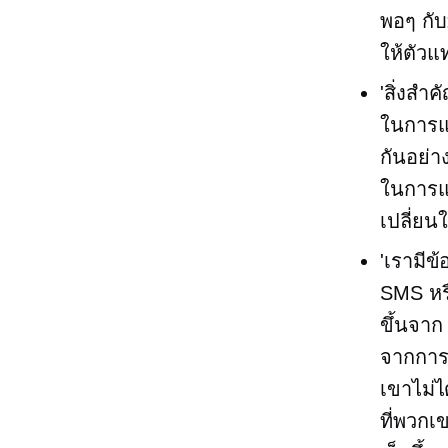
พอๆ กับ
ให้ตัวแ
'สิ่งสำ
ในการแก
กันอย่า
ในการแ
เปลี่ยน
'เรามีข
SMS หรื
ขึ้นจา
จากการท
เขาไม่ไ
ที่พวกเ