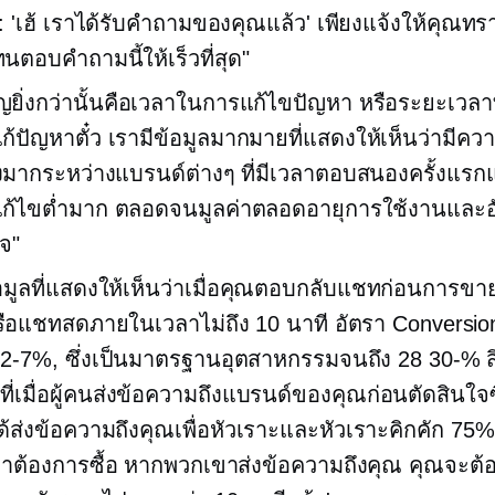
: 'เฮ้ เราได้รับคำถามของคุณแล้ว' เพียงแจ้งให้คุณท
ทนตอบคำถามนี้ให้เร็วที่สุด"
คัญยิ่งกว่านั้นคือเวลาในการแก้ไขปัญหา หรือระยะเวลาที
้ปัญหาตั๋ว เรามีข้อมูลมากมายที่แสดงให้เห็นว่ามีควา
งมากระหว่างแบรนด์ต่างๆ ที่มีเวลาตอบสนองครั้งแร
ก้ไขต่ำมาก ตลอดจนมูลค่าตลอดอายุการใช้งานและอ
ใจ"
้อมูลที่แสดงให้เห็นว่าเมื่อคุณตอบกลับแชทก่อนการขา
อแชทสดภายในเวลาไม่ถึง 10 นาที อัตรา Conversion
ก
2-7%,
ซึ่งเป็นมาตรฐานอุตสาหกรรมจนถึง
28 30-%
สิ
ี่เมื่อผู้คนส่งข้อความถึงแบรนด์ของคุณก่อนตัดสินใจซ
ด้ส่งข้อความถึงคุณเพื่อหัวเราะและหัวเราะคิกคัก 75
ขาต้องการซื้อ หากพวกเขาส่งข้อความถึงคุณ คุณจะต้