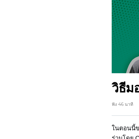
วิธีม
ฟัง 46 นาที
ในตอนนี้ข
ร่วมโดย C