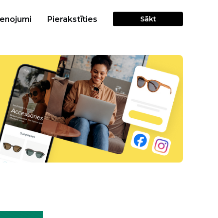
cenojumi
Pierakstīties
Sākt