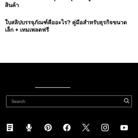
สินค้า
ใบสลิปบรรจุภัณฑ์คืออะไร? คู่มือสำหรับธุรกิจขนาด
เล็ก + เทมเพลตฟรี
Ecwid
Ecwid
Ecwidi ajaveeb
Abikeskus