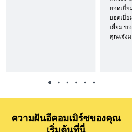
ยอดเยี่ย
ยอดเยี่ยม
เยี่ยม 
คุณเจ๋งม
ความฝันอีคอมเมิร์ซของคุณ
เริ่มต้นที่นี่