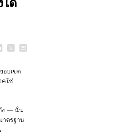
งได้
ากขอบเขต
รคใช่
ึง — นั่น
ามมาตรฐาน
A