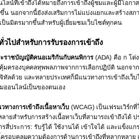
ไลน์ที่เข้าถึงได้หมายถึงการเข้าถึงผู้ชมและผู้มีโอกาส
ขึ้น นอกจากนี้ยังส่งเสริมการไม่แบ่งแยกและสร้างสภ
เป็นมิตรมากขึ้นสำหรับผู้เยี่ยมชมเว็บไซต์ทุกคน
ั่วไปสำหรับการรับรองการเข้าถึง
ะราชบัญญัติคนอเมริกันกับคนพิการ
(ADA) คือ ก
โด่ง
คุ้มครองบุคคลทุพพลภาพจากการเลือกปฏิบัติ นอกจากน
ที่ดิจิทัลด้วย และหลายประเทศก็มีแนวทางการเข้าถึงเว็
มออนไลน์เป็นของตนเอง
วทางการเข้าถึงเนื้อหาเว็บ
(WCAG) เป็นเฟรมเวิร์กที่ใ
หลายสำหรับการสร้างเนื้อหาเว็บที่สามารถเข้าถึงได้ 
รสี่ประการ: รับรู้ได้ ใช้งานได้ เข้าใจได้ และแข็งแกร
ี้ครอบคลุมความต้องการด้านการเข้าถึงที่หลากหลา