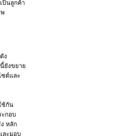
เป็นลูกค้า
าพ
ดัง
ี้ยังขยาย
บไซต์และ
ช้กัน
ประกอบ
่ง หลัก
ย และมอบ