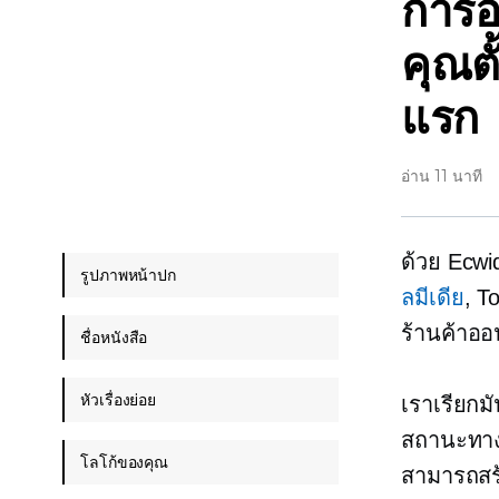
การอ
คุณตั
แรก
อ่าน 11 นาที
ด้วย Ecw
รูปภาพหน้าปก
ลมีเดีย
, T
ร้านค้าออ
ชื่อหนังสือ
หัวเรื่องย่อย
เราเรียกม
สถานะทางเ
โลโก้ของคุณ
สามารถสร้