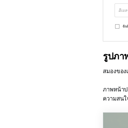
ฉัน
รูปภา
สมองของเ
ภาพหน้าปก
ความสนใจใ