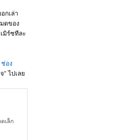
บอกเล่า
งหมดของ
เมิร์ซทีละ
่
ช่อง
นใจ" ไปเลย
าดเล็ก