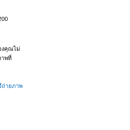
200
องคุณไม่
าพที่
ิธีถ่ายภาพ