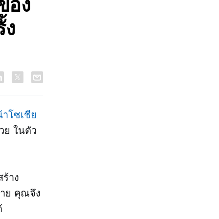
ซของ
้ง
้าโซเชีย
้วย
ในตัว
สร้าง
่าย คุณจึง
้