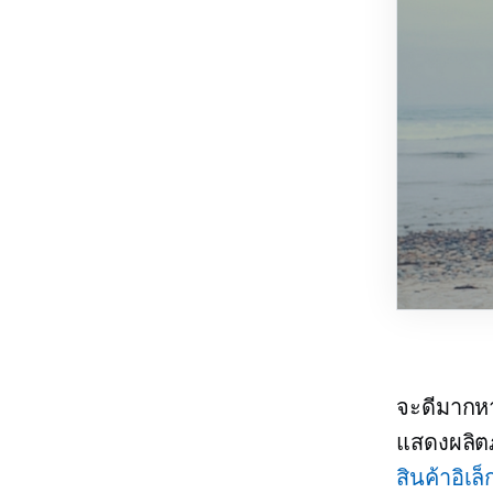
จะดีมากห
แสดงผลิตภ
สินค้าอิเล