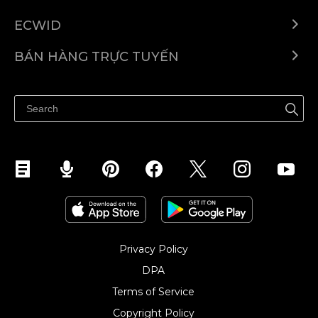
ECWID
Ecwid.com
BÁN HÀNG TRỰC TUYẾN
Trung tâm trợ giúp
Bán ở bất cứ đâu
Quảng bá ở bất cứ đâu
Kiểm soát mọi thứ
Privacy Policy
DPA
Terms of Service
Copyright Policy‎