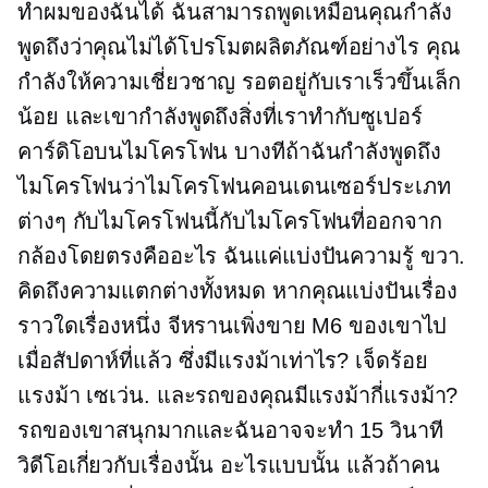
ทำผมของฉันได้ ฉันสามารถพูดเหมือนคุณกำลัง
พูดถึงว่าคุณไม่ได้โปรโมตผลิตภัณฑ์อย่างไร คุณ
กำลังให้ความเชี่ยวชาญ รอตอยู่กับเราเร็วขึ้นเล็ก
น้อย และเขากำลังพูดถึงสิ่งที่เราทำกับซูเปอร์
คาร์ดิโอบนไมโครโฟน บางทีถ้าฉันกำลังพูดถึง
ไมโครโฟนว่าไมโครโฟนคอนเดนเซอร์ประเภท
ต่างๆ กับไมโครโฟนนี้กับไมโครโฟนที่ออกจาก
กล้องโดยตรงคืออะไร ฉันแค่แบ่งปันความรู้ ขวา.
คิดถึงความแตกต่างทั้งหมด หากคุณแบ่งปันเรื่อง
ราวใดเรื่องหนึ่ง จีหรานเพิ่งขาย M6 ของเขาไป
เมื่อสัปดาห์ที่แล้ว ซึ่งมีแรงม้าเท่าไร? เจ็ดร้อย
แรงม้า เซเว่น. และรถของคุณมีแรงม้ากี่แรงม้า?
รถของเขาสนุกมากและฉันอาจจะทำ
15 วินาที
วิดีโอเกี่ยวกับเรื่องนั้น อะไรแบบนั้น แล้วถ้าคน