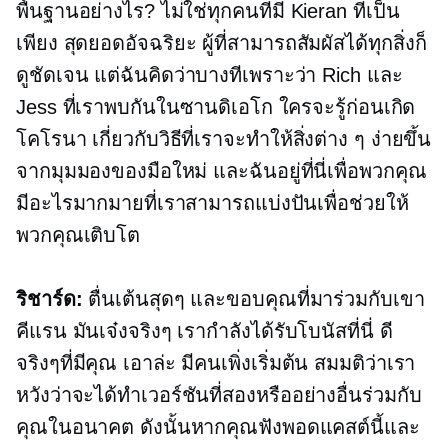
พื้นฐานอย่างไร? ไม่ใช่ทุกคนที่มี Kieran ที่เป็น
เพียง
สุดยอดอัจฉริยะ
ผู้ที่สามารถสัมผัสได้ทุกสิ่งก็
ดูชัดเจน แต่ฉันคิดว่าบางทีเพราะว่า Rich และ
Jess ที่เราพบกันในซานดิเอโก ใครจะรู้ก่อนเกิด
โคโรนา เกี่ยวกับวิธีที่เราจะทำให้สิ่งต่าง ๆ ง่ายขึ้น
จากมุมมองของมือใหม่ และฉันอยู่ที่นี่เพื่อพวกคุณ
มีอะไรมากมายที่เราสามารถแบ่งปันเพื่อช่วยให้
พวกคุณเติบโต
ริชาร์ด:
ตื่นเต้นสุดๆ และขอบคุณที่มาร่วมกับเขา
คีแรน มันเจ๋งจริงๆ เรากำลังได้รับโบนัสที่นี่ ดี
จริงๆที่มีคุณ เอาล่ะ มีคนเพิ่งเริ่มต้น สมมติว่าเรา
หวังว่าจะได้ทำเวอร์ชันที่สองหรืออย่างอื่นร่วมกับ
คุณในอนาคต ดังนั้นหากคุณฟังพอดแคสต์นี้และ