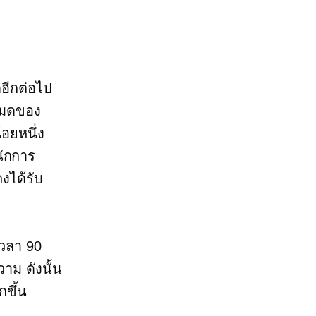
อีกต่อไป
งหมดของ
้อยหนึ่ง
นักการ
งได้รับ
เวลา 90
าม ดังนั้น
กขึ้น