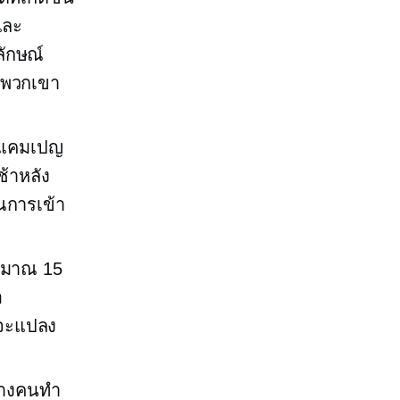
และ
ลักษณ์
นพวกเขา
งแคมเปญ
ช้าหลัง
ณการเข้า
ระมาณ 15
อ
าจะแปลง
บางคนทำ