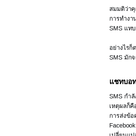
สมมติว่าค
การทำงานอั
SMS แทบจะ
อย่างไรก็
SMS มักจะ
แชทบอ
SMS กำลั
เหตุผลก็ค
การส่งข้อ
Facebook 
เปลี่ยนแป