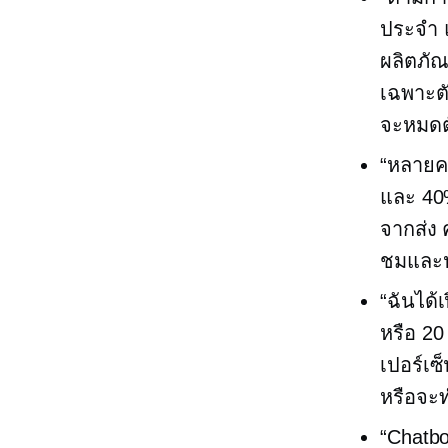
ประจำ แต
ผลิตภัณ
เฉพาะต
จะหมดตั
“หลายคร
และ 4
จากส่ง
ชมและปร
“ฉันได
หรือ 20
เปอร์เซ
หรือจะท
“Chatb