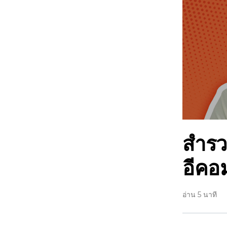
สำรว
อีคอม
อ่าน 5 นาที