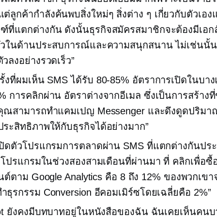
่ลูกค้ากำลังค้นพบสิ่งใหม่ๆ สิ่งต่าง ๆ เกี่ยวกับตัวเอง
ฑ์ที่แตกต่างกัน ดังนั้นธุรกิจสมัครสมาชิกจะต้องมีเอก
ัวในด้านประสบการณ์และความสนุกสนาน ไม่เช่นนั้
วลงอย่างรวดเร็ว”
ั้งที่ผมเห็น SMS ได้รับ
80-85%
อัตราการเปิดในบา
0%
การคลิกผ่าน
อัตราต่างจากอีเมล ซึ่งเป็นการสร้างที่
 คุณสามารถทำแคมเปญ Messenger และดึงดูดปริมา
ะสิทธิภาพให้กับธุรกิจได้อย่างมาก”
้เปิดตัวโปรแกรมการตลาดผ่าน SMS ที่แตกต่างกันป
 โปรแกรมในช่วงสองสามเดือนที่ผ่านมา ที่
คลิกเพื่อซื้
็นต์ตาม Google Analytics คือ 8 ถึง 12% ของพวกเข
ำธุรกรรม Conversion อีคอมเมิร์ซโดยเฉลี่ยคือ 2%”
ot ยังคงมีบทบาทอยู่ในหนังสือของฉัน ฉันเคยเห็นคน