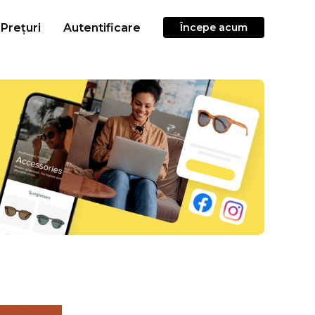
Prețuri
Autentificare
Începe acum