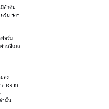
มีลำดับ
้อนรับ ฯลฯ
ตฟอร์ม
ผ่านอีเมล
อยลง
กต่างจาก
น
่านั้น