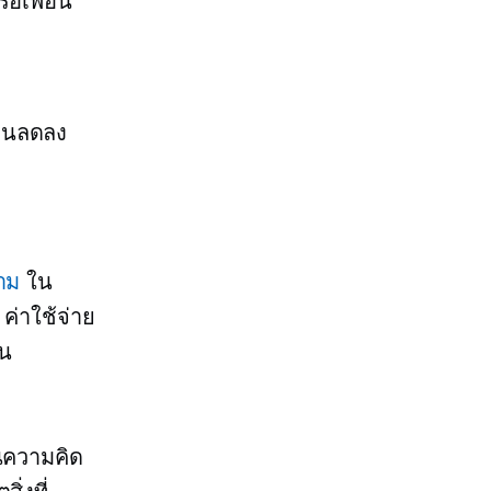
ือเพื่อน
งานลดลง
าม
ใน
ค่าใช้จ่าย
าน
นความคิด