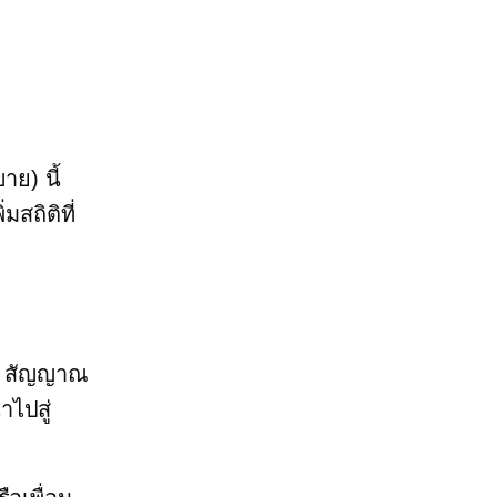
าย) นี้
สถิติที่
น. สัญญาณ
ไปสู่