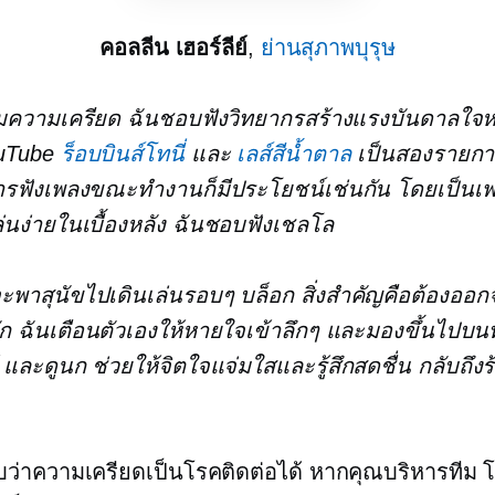
คอลลีน เฮอร์ลีย์
,
ย่านสุภาพบุรุษ
คุมความเครียด ฉันชอบฟังวิทยากรสร้างแรงบันดาลใจ
uTube
ร็อบบินส์โทนี่
และ
เลส์สีน้ำตาล
เป็นสองรายก
รฟังเพลงขณะทำงานก็มีประโยชน์เช่นกัน โดยเป็นเพลง
นง่ายในเบื้องหลัง ฉันชอบฟังเชลโล
จะพาสุนัขไปเดินเล่นรอบๆ บล็อก สิ่งสำคัญคือต้องออก
ก ฉันเตือนตัวเองให้หายใจเข้าลึกๆ และมองขึ้นไปบนท
 และดูนก ช่วยให้จิตใจแจ่มใสและรู้สึกสดชื่น กลับถึงร
ว่าความเครียดเป็นโรคติดต่อได้ หากคุณบริหารทีม 