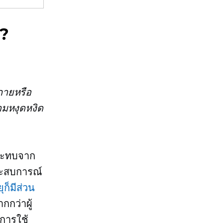
ร?
กายหรือ
ามหงุดหงิด
กระทบจาก
ระสบการณ์
ุก็มีส่วน
กกว่าผู้
ะการใช้