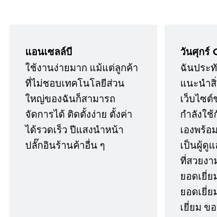
แอนเซลล์บี
วันศุกร์ 
ใช้งานง่ายมาก แม้แต่ลูกค้า
ฉันประทั
ที่ไม่ชอบเทคโนโลยีส่วน
แนะนำสิ่ง
ใหญ่ของฉันก็สามารถ
เว็บไซต์
จัดการได้ ติดตั้งง่าย ตั้งค่า
กำลังใช้
ได้รวดเร็ว ปีแสงนำหน้า
เองพร้อมก
ปลั๊กอินร้านค้าอื่น ๆ
เป็นผู้ด
ที่สวยงา
ยอดเยี่ย
ยอดเยี่ยม
เยี่ยม 