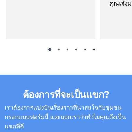
คุณเจ๋งม
ต้องการที่จะเป็นแขก?
เราต้องการแบ่งปันเรื่องราวที่น่าสนใจกับชุมชน
กรอกแบบฟอร์มนี้ และบอกเราว่าทำไมคุณถึงเป็น
แขกที่ดี