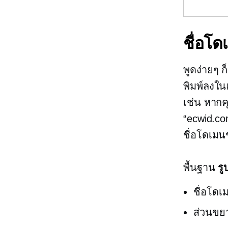
ชื่อโ
พูดง่ายๆ ก
พิมพ์ลงใน
เช่น หากค
“ecwid.co
ชื่อโดเมน
พื้นฐาน
ร
ชื่อโดเ
ส่วนขยา