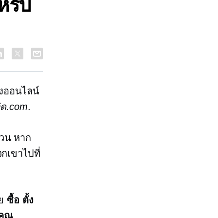
หรับ
างออนไลน์
วิด.com
.
ถ้วน หาก
วกเขาไปที่
าย
ซื้อ ตั้ง
คุณ
.