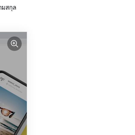
ามสกุล