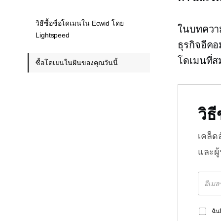
วิธีซื้อชื่อโดเมนใน Ecwid โดย
ในบทความน
Lightspeed
ธุรกิจอีคอ
โดเมนที่ส
ซื้อโดเมนในฝันของคุณวันนี้
วิ
เคล็ด
และผู
ฉัน