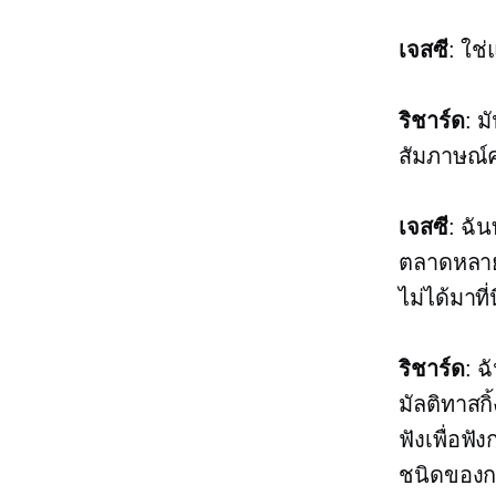
เจสซี
: ใช
ริชาร์ด
: 
สัมภาษณ์คร
เจสซี
: ฉัน
ตลาดหลายเร
ไม่ได้มาที่
ริชาร์ด
: ฉ
มัลติทาสกิ
ฟังเพื่อฟ
ชนิดของการ