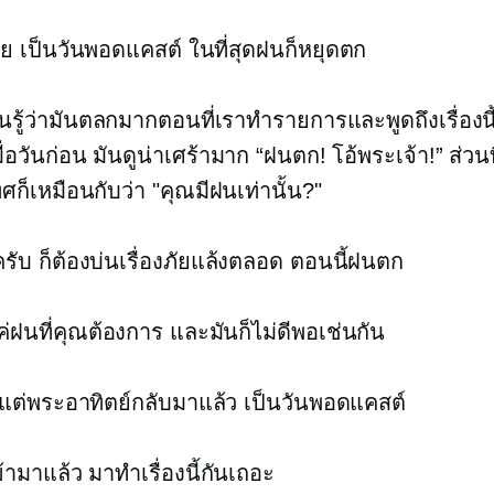
เลย เป็นวันพอดแคสต์ ในที่สุดฝนก็หยุดตก
ันรู้ว่ามันตลกมากตอนที่เราทำรายการและพูดถึงเรื่องนี
่อวันก่อน มันดูน่าเศร้ามาก “ฝนตก! โอ้พระเจ้า!” ส่วนท
ก็เหมือนกับว่า "คุณมีฝนเท่านั้น?"
่ครับ ก็ต้องบ่นเรื่องภัยแล้งตลอด ตอนนี้ฝนตก
ค่ฝนที่คุณต้องการ และมันก็ไม่ดีพอเช่นกัน
่ แต่พระอาทิตย์กลับมาแล้ว เป็นวันพอดแคสต์
ข้ามาแล้ว มาทำเรื่องนี้กันเถอะ