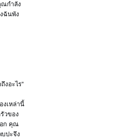
คุณกำลัง
องฉันพัง
ดถึงอะไร”
องเหล่านี้
ครัวของ
ออก คุณ
พบปะจึง