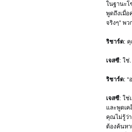
ในฐานะโซโ
พูดถึงเมื่
จริงๆ” พวก
ริชาร์ด
: ค
เจสซี
: ใช่.
ริชาร์ด
: “
เจสซี
: ใช่
และพูดเคล
คุณไม่รู้
ต้องค้นหา