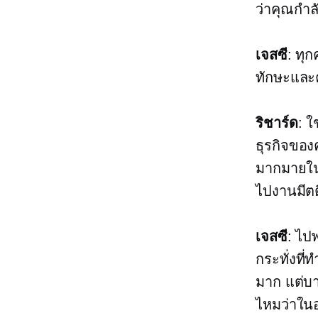
ว่าคุณกำล
เจสซี
: ทุ
ทักษะและ
ริชาร์ด
: ใ
ธุรกิจของ
มากมายในห
ไปงานมีตต
เจสซี
: ไป
กระทั่งที่
มาก แต่บา
ไหมว่าในอ