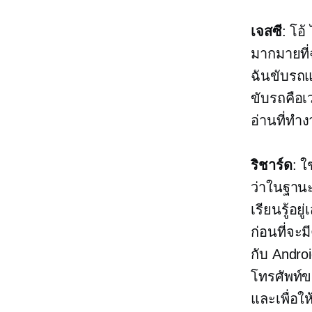
เจสซี
: โอ
มากมายที่
ฉันขับรถแ
ขับรถคือเ
อ่านที่ทำ
ริชาร์ด
: ใ
ว่าในฐานะ
เรียนรู้อย
ก่อนที่จะม
กับ Andro
โทรศัพท์ขอ
และเพื่อให